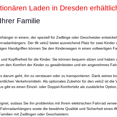
ionären Laden in Dresden erhältlic
Ihrer Familie
nhänger in einem, der speziell für Zwillinge oder Geschwister entwickel
rradanhängers. Der tfk velo2 bietet ausreichend Platz für zwei Kinder
nigen Handgriffen können Sie den Kinderwagen in einen vollwertigen 
tz und Kopffreiheit für die Kinder. Sie können bequem sitzen und habe
, um den Komfort der Kinder zu gewährleisten und ein angenehmes Fahr
nn es darum geht, ihn zu verstauen oder zu transportieren. Dank sei
tlichen Verkehrsmitteln. Als optionales Zubehör für den velo2 ist die V
 gibt es einen Einzel- oder Doppel-Komfortsitz als zusätzliche Option
eeignet, sodass Sie ihn problemlos mit Ihrem elektrischen Fahrrad ver
es Fahrradanhängers sowie die bewährte Qualität und Sicherheit eines 
 Familien mit Zwillingen oder Geschwistern.