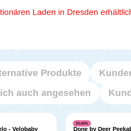
ionären Laden in Dresden erhältlic
ternative Produkte
Kunden
ich auch angesehen
Kund
33.44
%
lo - Velobaby
Done by Deer Peeka