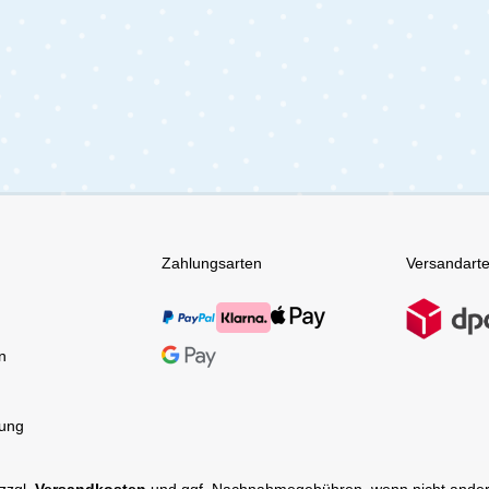
 während der Fahrt im tfk
zunehmen. Mit dem
Babysitz kannst du den tfk
erfahrradanhänger optimal
Baby und sein älteres
er nutzen. So könnt ihr
m Ausflüge unternehmen
reiheit des Fahrradfahrens
Lieferumfang:TFK Velo -
Zahlungsarten
Versandart
n
tung