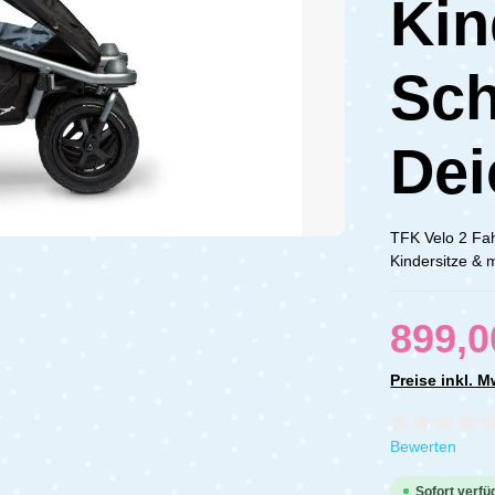
Ki
Sch
Dei
TFK Velo 2 Fa
Kindersitze & 
899,0
Preise inkl. 
Durchschnittli
Bewerten
Sofort verfü