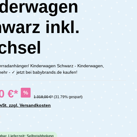
nderwagen
warz inkl.
chsel
hrradanhänger/ Kinderwagen Schwarz - Kinderwagen,
mehr - ✓ jetzt bei babybrands.de kaufen!
0 €*
%
1.318,00 €*
(31.79% gespart)
MwSt. zzgl. Versandkosten
che Bewertung von 0 von 5 Sternen
gbar, Lieferzeit: Selbstabholung