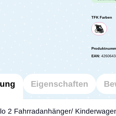
TFK Farben
Produktnumm
EAN:
4260643
bung
Eigenschaften
Be
lo 2 Fahrradanhänger/ Kinderwagen 