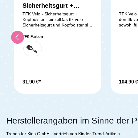
Sicherheitsgurt +
Kopfpolster - einzel
TFK Velo - Sicherheitsgurt +
TFK Velo
Kopfpolster - einzelDas tfk velo
den tfk v
Sicherheitsgurt und Kopfpolster sind
sowohl fü
einzeln erhältlich und ideal, wenn
sein älte
Du Deinen tfk velo
Kein Prob
TFK Farben
Kinderfahrradanhänger für zwei
Babysitz 
Kinder verwenden möchtest. Diese
möglich. 
zusätzlichen
der Gebur
Sicherheitsvorrichtungen sorgen
und kann 
dafür, dass beide Kinder sicher und
am Sitzbe
bequem im Anhänger sitzen
werden. D
können.Lieferumfang: TFK Velo -
Schale in
Sicherheitsgurt + Kopfpolster -
den Anhän
31,90 €*
104,90 €
einzel
verwendes
den Anhän
nutzt. Die
einem we
Kopfpolst
Gurt ausg
Herstellerangaben im Sinne der 
und den 
gewährleis
bis zu 9 k
Trends for Kids GmbH - Vertrieb von Kinder-Trend-Artikeln
sichere u