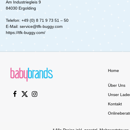
Am Industriegleis 9
dein Baby
84030 Ergolding
velo mit
Velobaby 
velo Kind
Telefon: +49 (0) 8 71 9 73 51 – 50
für dein 
E‐Mail: service@tfk-buggy.com
Geschwist
https://tfk-buggy.com/
gemeinsa
und die F
genießen.
Velobaby
Home
Über Uns
Unser Lade
Kontakt
Onlinebera