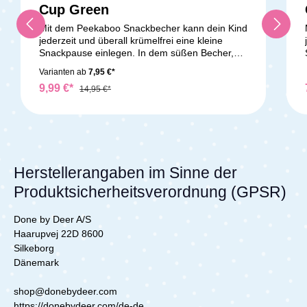
Cup Green
Mit dem Peekaboo Snackbecher kann dein Kind
jederzeit und überall krümelfrei eine kleine
Snackpause einlegen. In dem süßen Becher,
den die Giraffe Raffi ziert, finden kleine Früchte,
Varianten ab
7,95 €*
Snacks und Kekse Platz. Auch wenn der Becher
9,99 €*
einmal umkippt, bleibt alles im Innern. Kleine
14,95 €*
Kinderhände gelangen besonders leicht durch
die Öffnung. Die Laschen schließen sich
automatisch wieder, sodass nichts herausfällt.
Das Material ist lebensmittelechtes Silikon. Der
Snack Cup ist bruchsicher und griffig. Mit dem
Henkel kann dein Kind den Becher halten und
Herstellerangaben im Sinne der
mit der anderen Hand naschen. Lieferumfang:
Produktsicherheitsverordnung (GPSR)
1x Done by Deer Peekaboo Snack Cup Raffi
Done by Deer A/S
Haarupvej 22D 8600
Silkeborg
Dänemark
shop@donebydeer.com
https://donebydeer.com/de-de