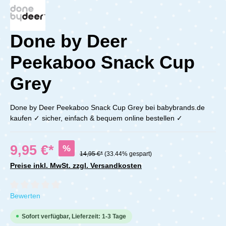
Done by Deer
Peekaboo Snack Cup
Grey
Done by Deer Peekaboo Snack Cup Grey bei babybrands.de
kaufen ✓ sicher, einfach & bequem online bestellen ✓
9,95 €*
%
14,95 €*
(33.44% gespart)
Preise inkl. MwSt. zzgl. Versandkosten
Durchschnittliche Bewertung von 0 von 5 Sternen
Bewerten
Sofort verfügbar, Lieferzeit: 1-3 Tage