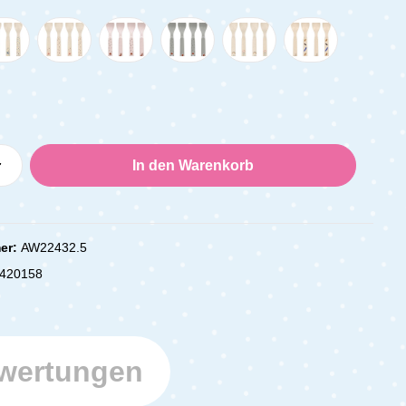
Anzahl: Gib den gewünschten Wert ein oder
In den Warenkorb
er:
AW22432.5
420158
wertungen