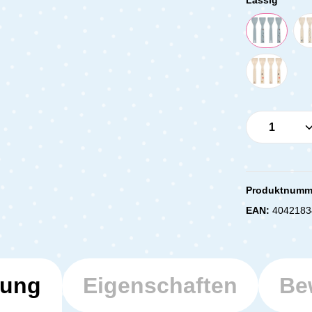
Produkt 
Produktnumm
EAN:
4042183
bung
Eigenschaften
Be