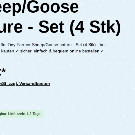
eep/Goose
ure - Set (4 Stk)
öffel Tiny Farmer Sheep/Goose nature - Set (4 Stk) - bei
kaufen ✓ sicher, einfach & bequem online bestellen ✓
€*
MwSt. zzgl. Versandkosten
che Bewertung von 0 von 5 Sternen
bar, Lieferzeit: 1-3 Tage