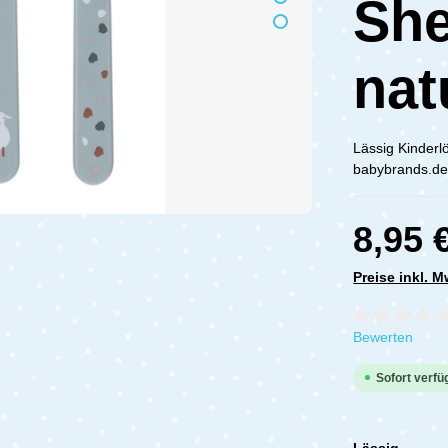
Sh
nat
Lässig Kinderl
babybrands.de 
8,95 
Preise inkl. 
Durchschnittli
Bewerten
Sofort verfüg
Lässig