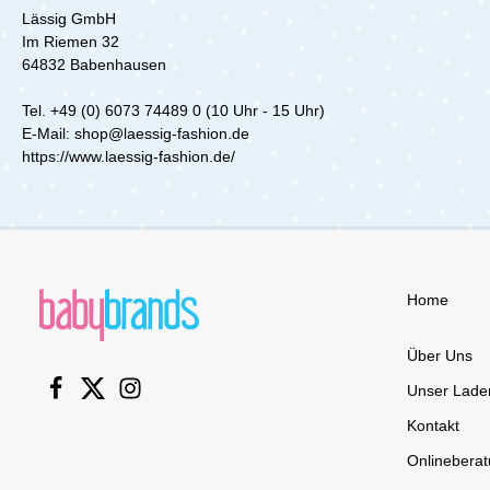
gleichzeitig die Reinigungsarbeit für
Lässig GmbH
die Eltern.Einfache Pflege: Der
Im Riemen 32
praktische Bio-Baumwollanteil sorgt
64832 Babenhausen
nicht nur für Komfort, sondern
erleichtert auch die Pflege der
Lätzchen. Sie können problemlos
Tel. +49 (0) 6073 74489 0 (10 Uhr - 15 Uhr)
bei 40 °C gewaschen werden, um
E-Mail: shop@laessig-fashion.de
Flecken und Verschmutzungen
https://www.laessig-fashion.de/
effizient zu entfernen, ohne dabei
an Qualität
einzubüßen.Verantwortungsvolle
Materialien: Die LÄSSIG Lätzchen
stehen für mehr als nur
Funktionalität. Der Einsatz von Bio-
Baumwolle zeigt das Engagement
Home
für nachhaltige Materialien und
höchste Qualität, um sowohl den
Bedürfnissen der Kinder als auch
Über Uns
den Ansprüchen der Eltern gerecht
zu werden.Mit den wasserdichten
Unser Lade
Lätzchen im 5er Set von LÄSSIG
können Sie Ihren kleinen Gourmets
Kontakt
das Vergnügen des Essens ohne
Onlinebera
Einschränkungen bieten. Schaffen
Sie eine sorgenfreie Umgebung für