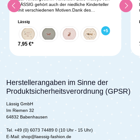
LÄSSIG gehört auch der niedliche Kinderteller
mit verschiedenen Motiven.Dank des
rutschfesten Rings auf der Unterseite des
Tellers bleibt er sicher auf dem Tisch stehen.
Lässig
Alle Geschirrteile sind nicht nur BPA-frei und
+
5
leicht, sondern auch spülmaschinen- und
mikrowellengeeignet. Sie bestehen aus einer
umweltfreundlichen Mischung aus Polypropylen
7,95 €*
und Zellulose, was sie nachhaltiger und
ressourcenschonender als herkömmliches
Polypropylen macht.Lieferumfang:1x Lässig
Kinderteller
Herstellerangaben im Sinne der
Produktsicherheitsverordnung (GPSR)
Lässig GmbH
Im Riemen 32
64832 Babenhausen
Tel. +49 (0) 6073 74489 0 (10 Uhr - 15 Uhr)
E-Mail: shop@laessig-fashion.de