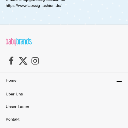
besonders hautfreundlich und minimieren das
https://www.laessig-fashion.de/
Risiko allergischer Reaktionen. Perfekt für die
Babyerstausstattung Egal, ob du unterwegs
oder zu Hause bist – die Lässig Mulltücher sind
stets zur Hand, um dein Baby sanft und sicher
zu begleiten. Ihre zeitlosen Designs passen
perfekt in jede Babyausstattung und machen
sie auch als Geschenk zur Geburt ideal. Ein
echtes Must-Have für frischgebackene
Eltern!Lieferumfang: 1x 3er Pack
Mulltücher Powder Pink/Milky/Rust
Home
Über Uns
Unser Laden
Kontakt