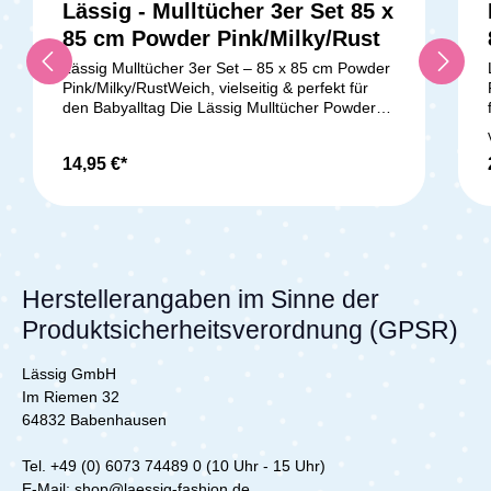
Lässig - Mulltücher 3er Set 85 x
85 cm Powder Pink/Milky/Rust
Lässig Mulltücher 3er Set – 85 x 85 cm Powder
Pink/Milky/RustWeich, vielseitig & perfekt für
den Babyalltag Die Lässig Mulltücher Powder
Pink/Milky/Rust im praktischen 3er-Set sind
wahre Alleskönner im Alltag mit deinem Baby.
14,95 €*
Mit einer Größe von 85 x 85 cm sind sie ideal
als Spucktuch, Schmusetuch, Wickelunterlage
oder Pucktuch. Die Tücher bestehen aus
atmungsaktiven und pflegeleichten Materialien,
die besonders sanft zur empfindlichen
Babyhaut sind. Vielseitige Nutzung für dein
BabyMultifunktional – Perfekt als Spucktuch,
Herstellerangaben im Sinne der
Kuscheltuch, Pucktuch oder
Produktsicherheitsverordnung (GPSR)
Wickelunterlage Extra weich – Wird mit jeder
Wäsche noch softer Atmungsaktiv &
hautfreundlich – Perfekt für empfindliche
Lässig GmbH
Babyhaut Pflegeleicht – Waschbar bei 60 °C
Im Riemen 32
und trocknergeeignet Dreierpack – Immer ein
64832 Babenhausen
frisches Tuch griffbereit Die hochwertigen
Mulltücher von Lässig sind nicht nur praktisch,
sondern auch langlebig und stilvoll. Dank der
Tel. +49 (0) 6073 74489 0 (10 Uhr - 15 Uhr)
Verarbeitung von Bambusfasern sind sie
E-Mail: shop@laessig-fashion.de