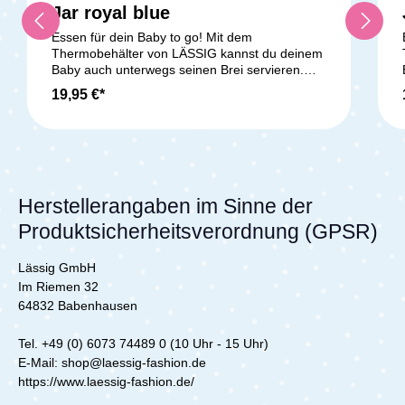
Jar royal blue
Essen für dein Baby to go! Mit dem
Thermobehälter von LÄSSIG kannst du deinem
Baby auch unterwegs seinen Brei servieren.
Der doppelwandige Thermobehälter aus
19,95 €*
Edelstahl ist perfekt für warme und kalte
Speisen. Im Deckel befindet sich ein
Silikonring,der dafür sorgt, dass nichts
auslaufen kann. Mit einem Fassungsvermögen
von 315 ml kannst du den kleinen und großen
Hunger deines Babys unterwegs sofort stillen.
Lieferumfang: 1x LÄSSIG Thermobehälter aus
L
Herstellerangaben im Sinne der
Edelstahl
Produktsicherheitsverordnung (GPSR)
Lässig GmbH
Im Riemen 32
64832 Babenhausen
Tel. +49 (0) 6073 74489 0 (10 Uhr - 15 Uhr)
E-Mail: shop@laessig-fashion.de
https://www.laessig-fashion.de/