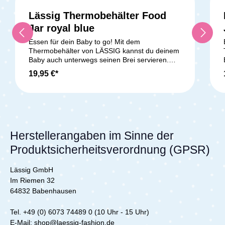
Lässig Thermobehälter Food
Jar royal blue
Essen für dein Baby to go! Mit dem
Thermobehälter von LÄSSIG kannst du deinem
Baby auch unterwegs seinen Brei servieren.
Der doppelwandige Thermobehälter aus
19,95 €*
Edelstahl ist perfekt für warme und kalte
Speisen. Im Deckel befindet sich ein
Silikonring,der dafür sorgt, dass nichts
auslaufen kann. Mit einem Fassungsvermögen
von 315 ml kannst du den kleinen und großen
Hunger deines Babys unterwegs sofort stillen.
Lieferumfang: 1x LÄSSIG Thermobehälter aus
L
Herstellerangaben im Sinne der
Edelstahl
Produktsicherheitsverordnung (GPSR)
Lässig GmbH
Im Riemen 32
64832 Babenhausen
Tel. +49 (0) 6073 74489 0 (10 Uhr - 15 Uhr)
E-Mail: shop@laessig-fashion.de