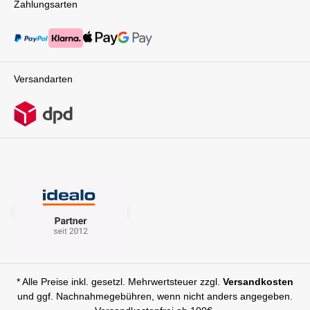
Zahlungsarten
Sportsitz wechseln, je nachdem, was dein Baby
Spielbügel erleichtert dem Kind das
gerade braucht. Diese Flexibilität macht die
eigenständige Ein- und Aussteigen, was vor
Nuna MIXX Next Babywanne zu einem
allem für die Kleinen ein Pluspunkt ist. Praktisch
unverzichtbaren Teil deiner Baby-Ausstattung,
und durchdacht präsentiert sich der MIXX next
das dir den Alltag erheblich
auch im Bereich der Aufbewahrung. Ein großer,
erleichtert.Ergonomisches Design für die
von beiden Seiten zugänglicher Staukorb bietet
Versandarten
gesunde Entwicklung deines Babys Neben
ausreichend Platz für Einkäufe und andere
Komfort und Stil legt die Nuna MIXX Next
wichtige Utensilien, so dass Eltern stets gut
Babywanne auch großen Wert auf die
vorbereitet sind. Die Faltmechanik des MIXX
ergonomische Unterstützung deines Babys. Die
next macht das Verstauen und Transportieren
Matratze der Wanne ist so gestaltet, dass sie
zum Kinderspiel. Mit nur einer Hand lässt sich
die Wirbelsäule deines Babys optimal stützt und
der Kinderwagen zu einem kompakten Maß
eine gesunde Liegeposition fördert. Dies ist
zusammenfalten. Dank des durchdachten
besonders wichtig in den ersten
Faltmechanismus kann der MIXX next wie ein
Lebensmonaten, wenn sich die Wirbelsäule
Trolley gezogen oder platzsparend verstaut
deines Babys noch entwickelt. Mit der Nuna
werden, was vor allem in Situationen mit
MIXX Next Babywanne kannst du sicher sein,
begrenztem Platz von Vorteil ist. Die Flexibilität
dass dein Baby in einer Umgebung ruht, die
des MIXX next setzt sich bei der Kompatibilität
seine körperliche Entwicklung bestmöglich
fort. Die Möglichkeit, ihn mit einer PIPA
unterstützt. Sicher und geschützt bei jedem
Babyschale oder der MIXX next Babywanne zu
Wetter Ob Sonnenschein oder Regen – die
kombinieren (beides separat erhältlich), macht
Nuna MIXX Next Babywanne ist für alle
ihn zu einem noch vielseitigeren Begleiter für
Wetterlagen bestens gerüstet. Die Babywanne
* Alle Preise inkl. gesetzl. Mehrwertsteuer zzgl.
Versandkosten
die verschiedenen Lebensphasen des
verfügt über ein großes, ausziehbares Verdeck,
und ggf. Nachnahmegebühren, wenn nicht anders angegeben.
Kindes. Zusammenfassend bietet der Nuna
das dein Baby vor direkter Sonneneinstrahlung,
MIXX next Kinderwagen eine beeindruckende