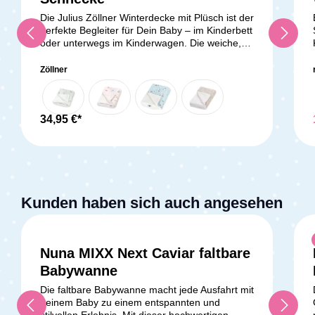
Die Julius Zöllner Winterdecke mit Plüsch ist der
perfekte Begleiter für Dein Baby – im Kinderbett
oder unterwegs im Kinderwagen. Die weiche,
anschmiegsame Decke sorgt für wohlige
Wärme und Geborgenheit in jeder Situation.
Zöllner
Der Bezug aus 100 % Baumwolle und das
kuschelige Plüschfutter aus 100 % Polyester
machen sie besonders angenehm auf der
empfindlichen Babyhaut. Wie alle Julius Zöllner
34,95 €*
Produkte ist auch diese Babydecke
schadstoffgeprüft nach OEKO-TEX STANDARD
100, Produktklasse I, und frei von schädlichen
Substanzen. Pflegeleicht bei 40 °C im
Schonwaschgang und trocknergeeignet, bleibt
die Decke weich, sicher und langlebig. Dein
Kunden haben sich auch angesehen
Baby schläft warm und
geborgen.Lieferumfang:1x Zöllner Winterdecke
Jersey Schnecke
Nuna MIXX Next Caviar faltbare
Durchschnittliche Bewertung v
Babywanne
Die faltbare Babywanne macht jede Ausfahrt mit
deinem Baby zu einem entspannten und
stilvollen Erlebnis. Mit dieser hochwertigen