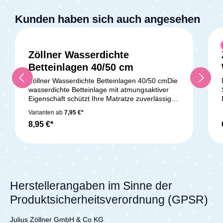
Kunden haben sich auch angesehen
Zöllner Wasserdichte
Betteinlagen 40/50 cm
Zöllner Wasserdichte Betteinlagen 40/50 cmDie
wasserdichte Betteinlage mit atmungsaktiver
Eigenschaft schützt Ihre Matratze zuverlässig
vor Nässe. Dank einer Feuchtigkeitsbarriere
Varianten ab
7,95 €*
aus eingearbeiteter PU-Folie bleibt Ihre
8,95 €*
Matratze trocken und sauber. Unsere
Betteinlage ist in verschiedenen Größen
erhältlich, darunter 33x40 cm, 40x50 cm, 50x70
cm, 70x100 cm und 70x140 cm. Sie schützt
Ihre Matratze effektiv vor Nässe und verfügt
über eine Nässeschutzschicht mit
Feuchtigkeitsbarriere. Zudem ist sie saugfähig,
Herstellerangaben im Sinne der
atmungsaktiv und wasserdicht. Unsere
Produktsicherheitsverordnung (GPSR)
Betteinlage ist PVC-frei und mit einer
innenliegenden PU-Folie ausgestattet. Sie
wurde schadstoffgeprüft nach Standard 100 by
Julius Zöllner GmbH & Co KG