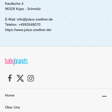
OEKO-TEX® und wird in Deutschland
Kaullache 4
hergestellt. Vertrauen Sie auf unsere Qualität
96328 Küps - Schmölz
seit 1960.Lieferumfang:1x Zöllner Wasserdichte
Betteinlagen 40/50 cm
E-Mail: info@julius-zoellner.de
Telefon:
+4992648070
https://www.julius-zoellner.de/
Home
Über Uns