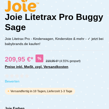
Joie Litetrax Pro Buggy
Sage
Joie Litetrax Pro - Kinderwagen, Kindersitze & mehr - ✓ jetzt bei
babybrands.de kaufen!
209,95 €*
%
219,95 €*
(4.55% gespart)
Preise inkl. MwSt. zzgl. Versandkosten
Durchschnittliche Bewertung von 0 von 5 Sternen
Bewerten
Versandfertig in 10 Tagen, Lieferzeit 1-3 Tage
Joie Farben