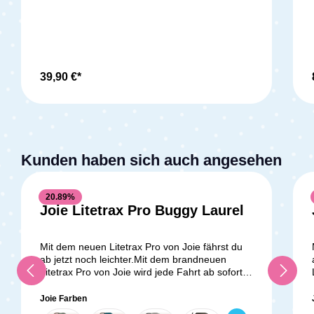
Handwärmer universal einsetzbar
sicherstellen, dass sie jeder Herausforderung
gewachsen sind, denen ihr im Alltag begegnen
könntet. Holt euch den Mytrax Pro und genießt
jeden Tag eure gemeinsamen Abenteuer in
vollen Zügen!Lieferumfang: 1x Joie Mytrax Pro
SportwagenGetränkehalterRegenverdeck
39,90 €*
Kunden haben sich auch angesehen
20.89
%
Joie Litetrax Pro Buggy Laurel
Mit dem neuen Litetrax Pro von Joie fährst du
ab jetzt noch leichter.Mit dem brandneuen
Litetrax Pro von Joie wird jede Fahrt ab sofort
zum Kinderspiel. Dank des flachen Liegesitzes
kannst du den Litetrax Pro Kinderwagen bereits
Joie Farben
ab der Geburt deines Babys nutzen, und das