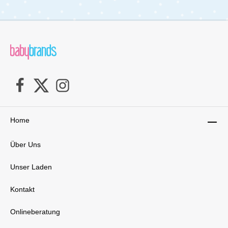
Litetrax Pro in zwei verschiedenen Positionen
verstellen. Das großzügige Sonnendach mit UV-
Schutz 50+ hält schädliche Strahlen fern und
spendet deinem kleinen Passagier ausreichend
Schatten. Und im geräumigen Einkaufskorb
unter der Sitzeinheit finden alle wichtigen Dinge
Platz, die du unterwegs benötigst. Wenn es Zeit
ist, den Kinderwagen zu verstauen, kannst du
den Litetrax Pro im Handumdrehen schnell und
kompakt zusammenklappen. Im
zusammengeklappten Zustand steht er stabil
und kann problemlos verstaut oder abgestellt
werden, was ihn zum idealen Begleiter für
Home
unterwegs macht. Der Litetrax Pro ist
außerdem mit einer Vielzahl von Babyschalen
Über Uns
und Babywannen kombinierbar, darunter die i-
Level Recline, i-Gemm 3, i-Snug 2, Gemm
Babyschalen sowie die Ramble Babywanne. So
Unser Laden
kannst du den Kinderwagen ganz nach deinen
individuellen Bedürfnissen und Vorlieben
Kontakt
gestalten und optimal auf dein Baby
abstimmen. Dank seiner durchdachten
Konstruktion und seiner hochwertigen
Onlineberatung
Materialien ist der Litetrax Pro nicht nur ein
praktischer Begleiter für den Alltag, sondern