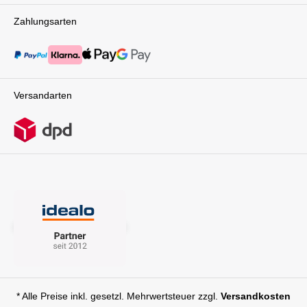
auch ein stylisches Accessoire, das dich und
Zahlungsarten
dein Baby überallhin begleitet. Mit seinem
modernen Design und seinen funktionalen
Eigenschaften macht der Litetrax Pro jede
Ausfahrt zu einem entspannten Erlebnis für dich
und dein Kind. Mit dem Litetrax Pro von Joie
bist du jederzeit und überall bestens
Versandarten
ausgestattet für all deine Abenteuer mit deinem
kleinen Liebling. Ob entspannte Spaziergänge
im Park, Einkaufsbummel in der Stadt oder
Ausflüge ins Grüne - mit diesem Kinderwagen
bist du immer flexibel und komfortabel
unterwegs. Entdecke jetzt die Vielseitigkeit und
die praktischen Features des Litetrax Pro und
erlebe unvergessliche Momente mit deinem
Baby! Technische Daten: Maße: L 93,6 x B 58 x
H 104 cm Klappmaß: L 58 x B 27,6 x H 84 cm
Gewicht: 9,98 kg Verwendung: ab Geburt (mit
der Joie Ramble separat erhältlich) bis 22 kg
Lieferumfang: 1x Joie Litetrax
ProRegenverdeckSchiebegriffbox mit 2
Getränkehaltern
* Alle Preise inkl. gesetzl. Mehrwertsteuer zzgl.
Versandkosten