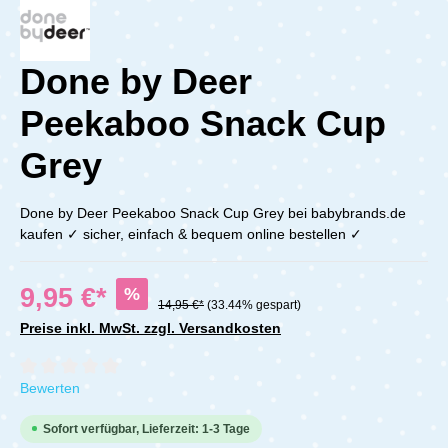
Done by Deer
Peekaboo Snack Cup
Grey
Done by Deer Peekaboo Snack Cup Grey bei babybrands.de
kaufen ✓ sicher, einfach & bequem online bestellen ✓
9,95 €*
%
14,95 €*
(33.44% gespart)
Preise inkl. MwSt. zzgl. Versandkosten
Durchschnittliche Bewertung von 0 von 5 Sternen
Bewerten
Sofort verfügbar, Lieferzeit: 1-3 Tage