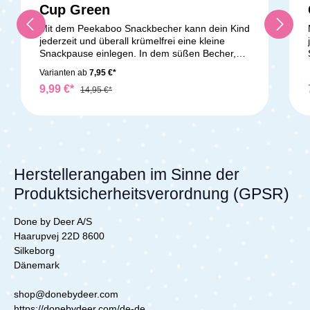
Cup Green
Mit dem Peekaboo Snackbecher kann dein Kind
jederzeit und überall krümelfrei eine kleine
Snackpause einlegen. In dem süßen Becher,
den die Giraffe Raffi ziert, finden kleine Früchte,
Varianten ab
7,95 €*
Snacks und Kekse Platz. Auch wenn der Becher
9,99 €*
einmal umkippt, bleibt alles im Innern. Kleine
14,95 €*
Kinderhände gelangen besonders leicht durch
die Öffnung. Die Laschen schließen sich
automatisch wieder, sodass nichts herausfällt.
Das Material ist lebensmittelechtes Silikon. Der
Snack Cup ist bruchsicher und griffig. Mit dem
Henkel kann dein Kind den Becher halten und
Herstellerangaben im Sinne der
mit der anderen Hand naschen. Lieferumfang:
Produktsicherheitsverordnung (GPSR)
1x Done by Deer Peekaboo Snack Cup Raffi
Done by Deer A/S
Haarupvej 22D 8600
Silkeborg
Dänemark
shop@donebydeer.com
https://donebydeer.com/de-de