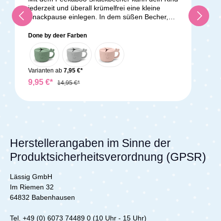
jederzeit und überall krümelfrei eine kleine
Snackpause einlegen. In dem süßen Becher,
den die Giraffe Raffi ziert, finden kleine Früchte,
Snacks und Kekse Platz. Auch wenn der Becher
Done by deer Farben
einmal umkippt, bleibt alles im Innern. Kleine
Kinderhände gelangen besonders leicht durch
die Öffnung. Die Laschen schließen sich
automatisch wieder, sodass nichts herausfällt.
Varianten ab
7,95 €*
Das Material ist lebensmittelechtes Silikon. Der
9,95 €*
14,95 €*
Snack Cup ist bruchsicher und griffig. Mit dem
Henkel kann dein Kind den Becher halten und
mit der anderen Hand naschen. Lieferumfang:
1x Done by Deer Peekaboo Snack Cup Raffi
Herstellerangaben im Sinne der
Produktsicherheitsverordnung (GPSR)
Lässig GmbH
Im Riemen 32
64832 Babenhausen
Tel. +49 (0) 6073 74489 0 (10 Uhr - 15 Uhr)