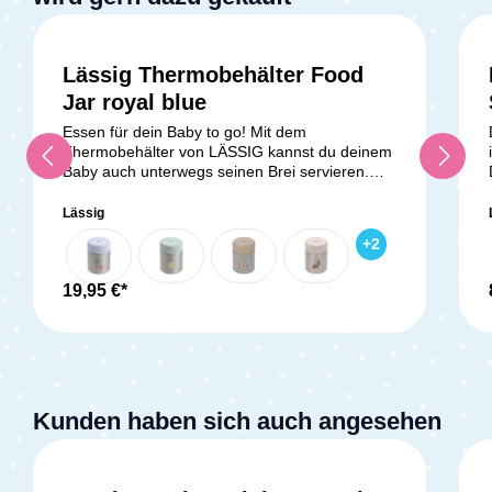
Lässig Thermobehälter Food
Jar royal blue
Essen für dein Baby to go! Mit dem
Thermobehälter von LÄSSIG kannst du deinem
Baby auch unterwegs seinen Brei servieren.
Der doppelwandige Thermobehälter aus
Edelstahl ist perfekt für warme und kalte
Lässig
Speisen. Im Deckel befindet sich ein
+
2
Silikonring,der dafür sorgt, dass nichts
auslaufen kann. Mit einem Fassungsvermögen
von 315 ml kannst du den kleinen und großen
19,95 €*
Hunger deines Babys unterwegs sofort stillen.
Lieferumfang: 1x LÄSSIG Thermobehälter aus
Edelstahl
Kunden haben sich auch angesehen