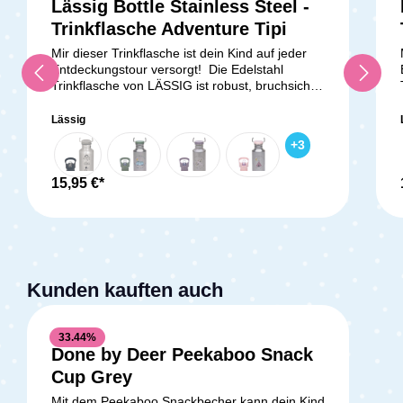
Lässig Bottle Stainless Steel -
Durchschnittliche Bewertung v
Trinkflasche Adventure Tipi
Mir dieser Trinkflasche ist dein Kind auf jeder
Entdeckungstour versorgt! Die Edelstahl
Trinkflasche von LÄSSIG ist robust, bruchsicher
und BPA-frei. Du kannst darin für dein Kind
stille, lauwarme oder kühle Getränke füllen. Die
Lässig
Trinkflasche besitzt zwei verschieden
+
3
Trinkverschlüsse: ein praktischen
Schraubverschluss mit Edestahlbügel, der
deinem Kind leichtes Tragen oder Befestigen
15,95 €*
der Flasche ermöglicht. Mit dem
Sportverschluss kann dein Kind das
selbstständige Trinken leicht erlernen.
Lieferumfang: 1x Trinkflasche Edelstahl
Kunden kauften auch
33.44
%
Done by Deer Peekaboo Snack
Cup Grey
Mit dem Peekaboo Snackbecher kann dein Kind