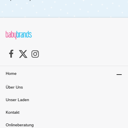
perfekte Kombination aus Frische und
Knusprigkeit mit dem zweiteiligen Snack-
Behälter. Sein cleveres Design, seine
benutzerfreundlichen Funktionen und die
bezaubernde Birdee-Dekoration machen ihn zu
einem Must-Have für jeden, der seine Snacks
stilvoll genießen möchte.
Home
Über Uns
Unser Laden
Kontakt
Onlineberatung