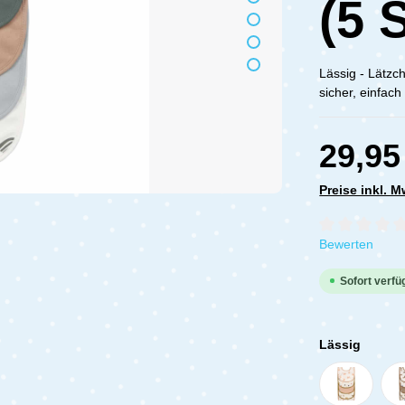
(5 
Lässig - Lätzc
sicher, einfac
29,95
Preise inkl. 
Durchschnittli
Bewerten
Sofort verfüg
Lässig