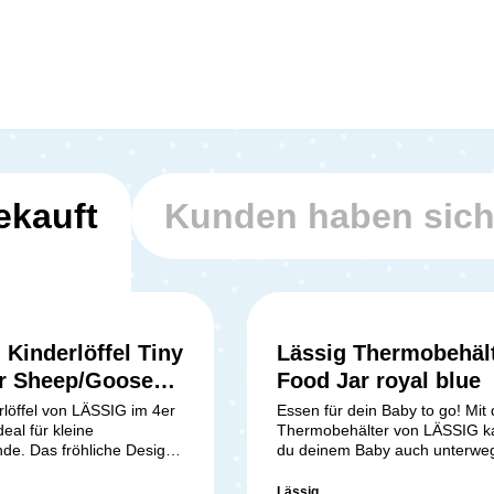
ekauft
Kunden haben sic
 Kinderlöffel Tiny
Lässig Thermobehäl
r Sheep/Goose
Food Jar royal blue
 - Set (4 Stk)
rlöffel von LÄSSIG im 4er
Essen für dein Baby to go! Mit
deal für kleine
Thermobehälter von LÄSSIG k
de. Das fröhliche Design
du deinem Baby auch unterwe
 Kind zum eigenständigen
seinen Brei servieren. Der
mieren. Auch sind die
doppelwandige Thermobehälte
Lässig