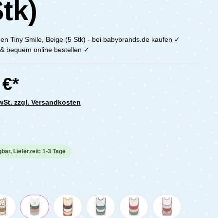
Stk)
hen Tiny Smile, Beige (5 Stk) - bei babybrands.de kaufen ✓
h & bequem online bestellen ✓
 €*
MwSt. zzgl. Versandkosten
che Bewertung von 0 von 5 Sternen
bar, Lieferzeit: 1-3 Tage