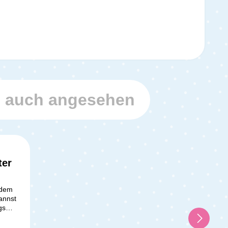
h auch angesehen
ter
 dem
annst
gs
r aus