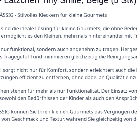
 Lätzchen Tiny Smile, Beige (5 Stk)
SSIG - Stilvolles Kleckern für kleine Gourmets
 sind die ideale Lösung für kleine Gourmets, die ohne Bed
t ermöglicht es den Kleinen, mehrmals hintereinander mit 
 nur funktional, sondern auch angenehm zu tragen. Hergest
 Tragegefühl und minimieren gleichzeitig die Reinigungsarb
 sorgt nicht nur für Komfort, sondern erleichtert auch die 
ngen effizient zu entfernen, ohne dabei an Qualität ein
hen stehen für mehr als nur Funktionalität. Der Einsatz vo
 sowohl den Bedürfnissen der Kinder als auch den Ansprüch
ÄSSIG können Sie Ihren kleinen Gourmets das Vergnügen de
 von Geschmack und Textur, während Sie gleichzeitig von d