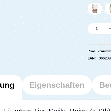
Produkt 
Produktnumm
EAN:
4066239
bung
Eigenschaften
Be