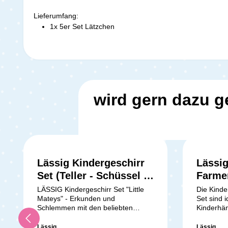
Lieferumfang:
1x 5er Set Lätzchen
wird gern dazu g
Lässig Kindergeschirr
Lässig
Set (Teller - Schüssel -
Farme
Becher - Löffel) - Little
nature
LÄSSIG Kindergeschirr Set "Little
Die Kinde
Mateys" - Erkunden und
Set sind i
Forest Rabbit
Schlemmen mit den beliebten
Kinderhän
HaustierenDas LÄSSIG
wird dein
Kindergeschirr Set "Little Mateys"
Essen ani
Lässig
Lässig