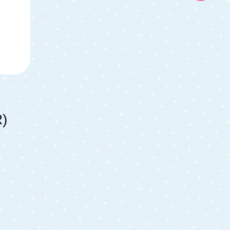
 und
det
rgt,
t
 315
R)