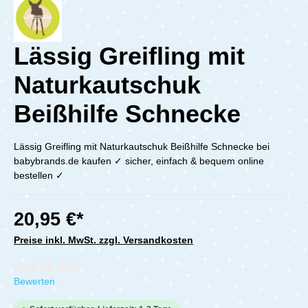
Lässig Greifling mit
Naturkautschuk
Beißhilfe Schnecke
Lässig Greifling mit Naturkautschuk Beißhilfe Schnecke bei
babybrands.de kaufen ✓ sicher, einfach & bequem online
bestellen ✓
20,95 €*
Preise inkl. MwSt. zzgl. Versandkosten
Durchschnittliche Bewertung von 0 von 5 Sternen
Bewerten