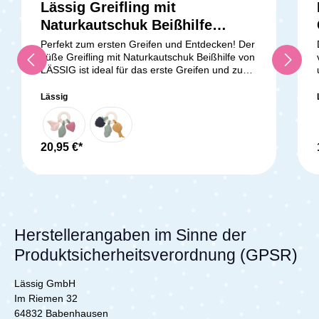
Lässig Greifling mit
Naturkautschuk Beißhilfe
Schmetterling
Perfekt zum ersten Greifen und Entdecken! Der
süße Greifling mit Naturkautschuk Beißhilfe von
LÄSSIG ist ideal für das erste Greifen und zum
Entdecken. Es fördert dabei den Tast-, Seh-
und Beobachtungssinn deines Babys ab dem 4.
Lässig
Monat. Zugleich unterstützt der Beißring aus
Naturkautschuk dein Baby beim Zahnen und
den ersten Zähnchen. Mit dem Greifling kann
dein Baby durch Fühlen, Nuckeln und Greifen
20,95 €*
seine Feinmotorik schulen. Er hat die richtige
Größe für kleine Babyhände. Lieferumfang: 1x
LÄSSIG Greifling mit Naturkautschuk Beißhilfe
Herstellerangaben im Sinne der
Produktsicherheitsverordnung (GPSR)
Lässig GmbH
Im Riemen 32
64832 Babenhausen