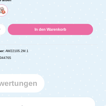
Anzahl: Gib den gewünschten Wert ein oder
In den Warenkorb
er:
AW22105.2M.1
044765
wertungen