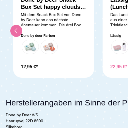
Box Set happy clouds -
(Lunc
green
Bottle
Mit dem Snack Box Set von Done
Das Lunc
by Deer kann das nächste
aus einer
Racoo
Abenteuer kommen. Die drei Boxen
Trinkflas
in unterschiedlichen Größen sind
Friends K
ideal für unterwegs. Die Boxen
gibt es e
Done by deer Farben
Lässig
können dicht verschlossen werden
Schale, d
und damit halten sich Obst, Brot
verschied
und Kekse besonders frisch und
aufbewahr
können zugleich einfach
Trinkflas
transportiert werden.
hergestel
Hervorragender Begleiter für
460 ml. D
12,95 €*
22,95 €
Familie, Schule, Kindergarten und
und hat e
Ausflüge. Lieferumfang: 1x Done by
Sicherhei
Deer 3er Snack Box Set
nichts im
Sowohl di
Trinkflas
spülmasc
Herstellerangaben im Sinne der 
Lieferumfang: 1x LÄSSI
(Brotdose
Done by Deer A/S
Haarupvej 22D 8600
Silkeborg