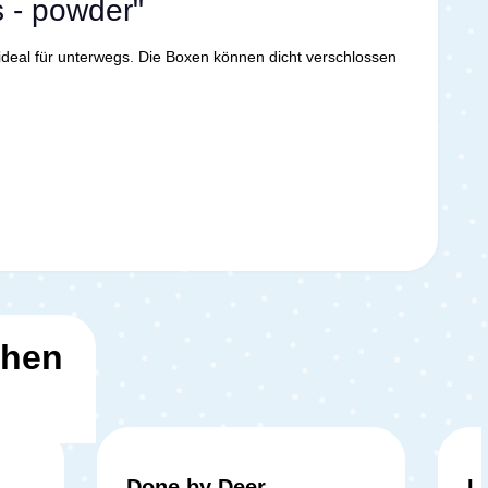
 - powder"
deal für unterwegs. Die Boxen können dicht verschlossen
ehen
Done by Deer
Lä