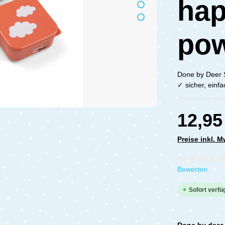
hap
po
Done by Deer 
✓ sicher, einf
12,95
Preise inkl. 
Durchschnittli
Bewerten
Sofort verfüg
Done by deer