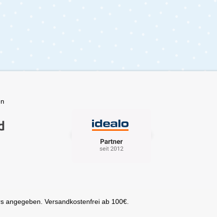
ein
älter
dee,
her
te
gen
ichen
en
de
 zu
r
s angegeben. Versandkostenfrei ab 100€.