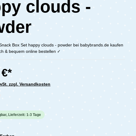
py clouds -
wder
Snack Box Set happy clouds - powder bei babybrands.de kaufen
ach & bequem online bestellen ✓
 €*
MwSt. zzgl. Versandkosten
che Bewertung von 0 von 5 Sternen
bar, Lieferzeit: 1-3 Tage
 Farben