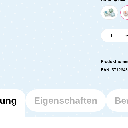
Produkt 
Produktnumm
EAN:
5712643
bung
Eigenschaften
Be