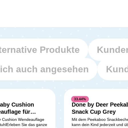
ternative Produkte
Kunden
ich auch angesehen
Kund
33.44
%
aby Cushion
Done by Deer Peeka
auflage für
Snack Cup Grey
tuhl
 Cushion Wendeauflage
Mit dem Peekaboo Snackbech
tuhlErleben Sie das ganze
kann dein Kind jederzeit und üb