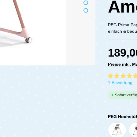
Am
PEG Prima Pap
einfach & bequ
189,0
Preise inkl. 
Durchschnittli
1 Bewertung
Sofort verfüg
PEG Hochstü