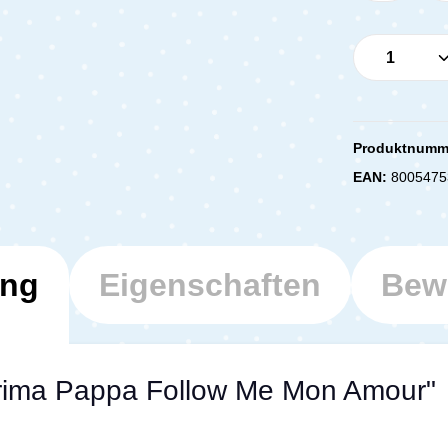
Produkt 
Produktnumm
EAN:
8005475
ung
Eigenschaften
Bew
rima Pappa Follow Me Mon Amour"