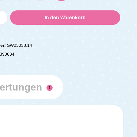
Anzahl: Gib den gewünschten Wert ein oder
In den Warenkorb
er:
SW23038.14
390634
ertungen
1