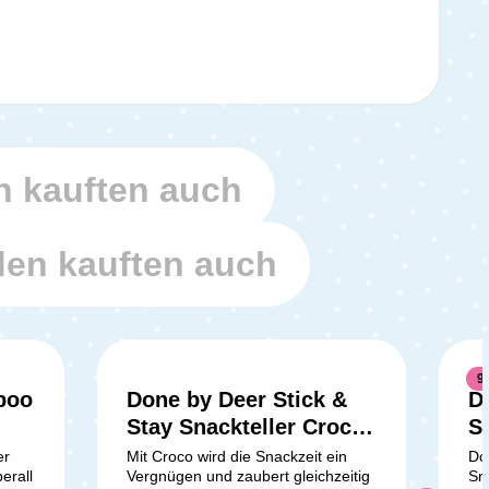
 kauften auch
en kauften auch
9
boo
Done by Deer Stick &
D
Stay Snackteller Croco
S
Green
er
Mit Croco wird die Snackzeit ein
Do
erall
Vergnügen und zaubert gleichzeitig
Sn