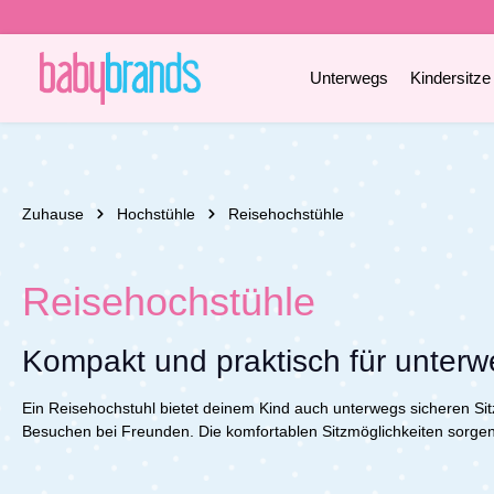
e springen
Zur Hauptnavigation springen
Unterwegs
Kindersitze
Zuhause
Hochstühle
Reisehochstühle
Reisehochstühle
Kompakt und praktisch für unter
Ein Reisehochstuhl bietet deinem Kind auch unterwegs sicheren Sit
Besuchen bei Freunden. Die komfortablen Sitzmöglichkeiten sorgen 