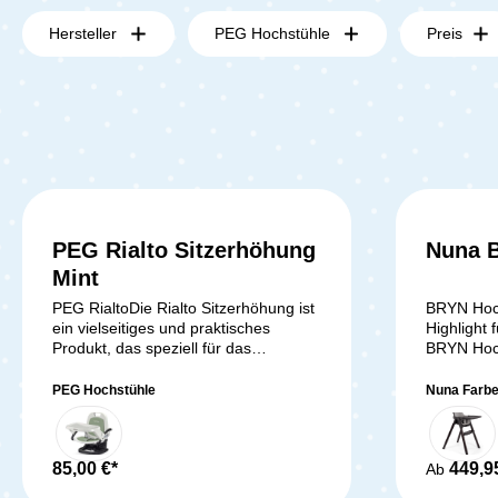
Hersteller
PEG Hochstühle
Preis
PEG Rialto Sitzerhöhung
Nuna B
Mint
PEG RialtoDie Rialto Sitzerhöhung ist
BRYN Hoch
ein vielseitiges und praktisches
Highlight 
Produkt, das speziell für das
BRYN Hoch
Wachstum deines Kindes entwickelt
klassische
wurde. Mit seinen äußerst kompakten
Design-St
PEG Hochstühle
Nuna Farb
Maßen und der praktischen
modernen
Tragetasche kann die Sitzerhöhung
Holzakzen
überall hin mitgenommen werden.
aufwertet.
Egal ob zu Hause, im Restaurant, bei
85,00 €*
in dein Z
449,9
Ab
den Großeltern oder im Urlaub - dein
behutsam 