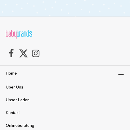
(Produktklasse I) zertifiziert und somit garantiert
frei von Schadstoffen – für unbesorgte Nächte
und gesunden Babyschlaf.Ein pflegeleichtes
Wohlfühlprodukt, das Komfort und Schutz
vereint – und dabei auch optisch ein echtes
Highlight im Babybett ist.Details im
Überblick:Weiche Bettschlange aus
hautfreundlichem MusselinLänge: 180 cm,
Durchmesser: ca. 14 cm – ideal ab Bettgröße
120x60 cmFüllung aus hygienischen
Faserkugeln – perfekt für AllergikerVielseitig
einsetzbar: Schutz, Lagerung &
KuschelnOEKO-TEX® STANDARD 100 (Klasse
I) – schadstoffgeprüftSanft, atmungsaktiv &
Home
formstabilLieferumfang:1x Zöllner Bettschlange
Musselin
Über Uns
Unser Laden
Kontakt
Onlineberatung