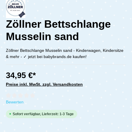
Zöllner Bettschlange
Musselin sand
Zöllner Bettschlange Musselin sand - Kinderwagen, Kindersitze
& mehr - ✓ jetzt bei babybrands.de kaufen!
34,95 €*
Preise inkl. MwSt. zzgl. Versandkosten
Durchschnittliche Bewertung von 0 von 5 Sternen
Bewerten
Sofort verfügbar, Lieferzeit: 1-3 Tage