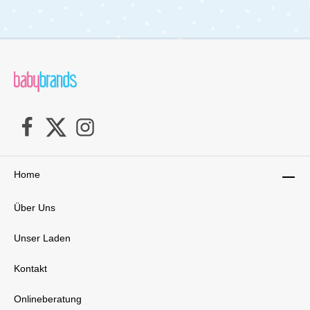
(Produktklasse I) zertifiziert und somit garantiert
frei von Schadstoffen – für unbesorgte Nächte
und gesunden Babyschlaf.Ein pflegeleichtes
Wohlfühlprodukt, das Komfort und Schutz
vereint – und dabei auch optisch ein echtes
Highlight im Babybett ist.Details im
Überblick:Weiche Bettschlange aus
hautfreundlichem MusselinLänge: 180 cm,
Durchmesser: ca. 14 cm – ideal ab Bettgröße
120x60 cmFüllung aus hygienischen
Faserkugeln – perfekt für AllergikerVielseitig
einsetzbar: Schutz, Lagerung &
KuschelnOEKO-TEX® STANDARD 100 (Klasse
I) – schadstoffgeprüftSanft, atmungsaktiv &
Home
formstabilLieferumfang:1x Zöllner Bettschlange
Musselin
Über Uns
Unser Laden
Kontakt
Onlineberatung