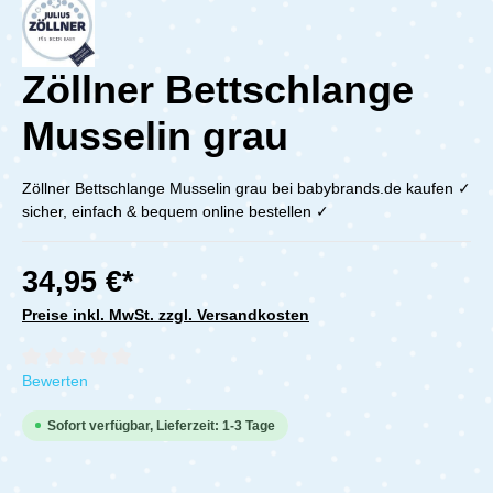
Zöllner Bettschlange
Musselin grau
Zöllner Bettschlange Musselin grau bei babybrands.de kaufen ✓
sicher, einfach & bequem online bestellen ✓
34,95 €*
Preise inkl. MwSt. zzgl. Versandkosten
Durchschnittliche Bewertung von 0 von 5 Sternen
Bewerten
Sofort verfügbar, Lieferzeit: 1-3 Tage