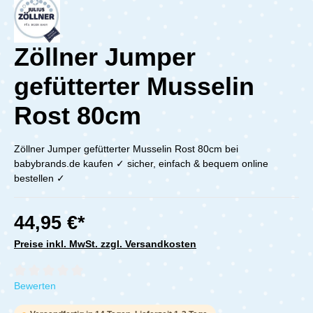
Zöllner Jumper
gefütterter Musselin
Rost 80cm
Zöllner Jumper gefütterter Musselin Rost 80cm bei
babybrands.de kaufen ✓ sicher, einfach & bequem online
bestellen ✓
44,95 €*
Preise inkl. MwSt. zzgl. Versandkosten
Durchschnittliche Bewertung von 0 von 5 Sternen
Bewerten