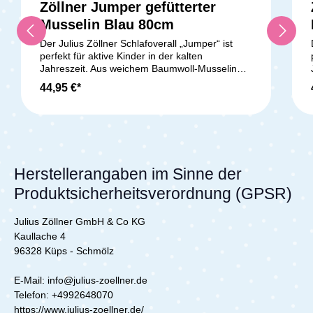
Zöllner Jumper gefütterter
Musselin Blau 80cm
Der Julius Zöllner Schlafoverall „Jumper“ ist
perfekt für aktive Kinder in der kalten
Jahreszeit. Aus weichem Baumwoll-Musselin
gefertigt, ist er besonders anschmiegsam und
44,95 €*
sanft zur Haut. Das warme Molton-Innenfutter
und die 2,5 TOG-Füllung halten Dein Kind
angenehm warm. Der mittlere Reißverschluss
erleichtert das An- und Ausziehen, auch bei
größeren Kindern. Der Winter-Schlafoverall ist
OEKO-TEX STANDARD 100 zertifiziert und
schadstoffgeprüft, sodass Dein Kind sicher und
Herstellerangaben im Sinne der
komfortabel schlafen kann. Hergestellt in
Produktsicherheitsverordnung (GPSR)
Deutschland, überzeugt er durch hochwertige
Materialien: 100 % Baumwoll-Musselin außen,
100 % Polyester-Füllung und 100 % Baumwoll-
Julius Zöllner GmbH & Co KG
Molton innen. Pflegeleicht bei 40 °C im
Kaullache 4
Schonwaschgang und
96328 Küps - Schmölz
trocknergeeignet.Lieferumfang:1x Zöllner
Jumper gefütterter Musselin Blau - Gr. 80
E-Mail: info@julius-zoellner.de
Telefon:
+4992648070
https://www.julius-zoellner.de/