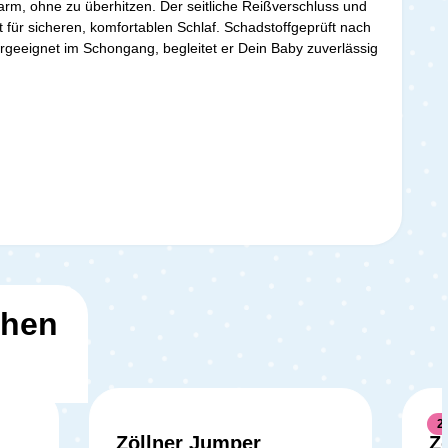
warm, ohne zu überhitzen. Der seitliche Reißverschluss und
 für sicheren, komfortablen Schlaf. Schadstoffgeprüft nach
geeignet im Schongang, begleitet er Dein Baby zuverlässig
ehen
2
Zöllner Jumper
Z