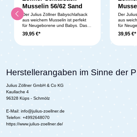
Musselin 56/62 Sand
Mussel
Der Julius Zöllner Babyschlafsack
Der Juliu
aus weichem Musselin ist perfekt
aus weich
für Neugeborene und Babys. Das
für Neug
atmungsaktive Baumwoll-Musselin
atmungsa
39,95 €*
39,95 €*
sorgt für ein angenehmes
sorgt für
Schlafklima, während das zarte
Schlafkli
Baumwolljersey-Futter sanft zur
Baumwollj
empfindlichen Babyhaut ist. Die
empfindli
leichte Klimavlies-Füllung (2,5 TOG)
leichte K
hält Dein Baby wohlig warm, ohne
hält Dein
zu überhitzen. Der seitliche
zu überhit
Herstellerangaben im Sinne der 
Reißverschluss und die praktischen
Reißversc
Druckknöpfe machen das An- und
Druckknö
Julius Zöllner GmbH & Co KG
Ausziehen kinderleicht. Die weite
Ausziehen
Birnenform garantiert
Birnenfor
Kaullache 4
Strampelfreiheit und sorgt für
Strampelfr
96328 Küps - Schmölz
sicheren, komfortablen Schlaf.
sicheren,
Schadstoffgeprüft nach OEKO-TEX
Schadsto
E-Mail: info@julius-zoellner.de
STANDARD 100 (Produktklasse I),
STANDARD
Telefon:
+4992648070
ist der Schlafsack frei von
ist der Sc
https://www.julius-zoellner.de/
schädlichen Substanzen. Waschbar
schädlic
bei 40 °C und trocknergeeignet im
bei 40 °C
Schongang, begleitet er Dein Baby
Schongang