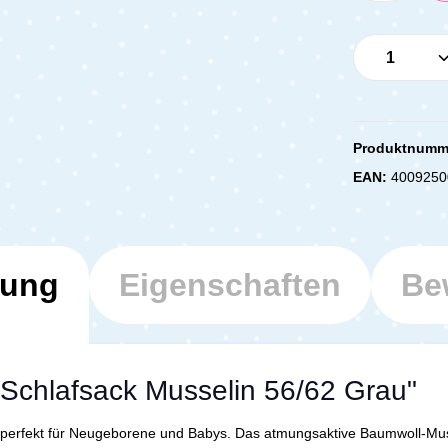
Produkt 
Produktnumm
EAN:
4009250
bung
Eigenschaften
Be
 Schlafsack Musselin 56/62 Grau"
t perfekt für Neugeborene und Babys. Das atmungsaktive Baumwoll-Mus