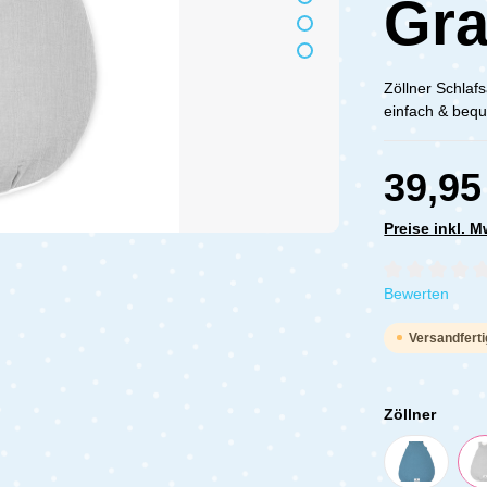
Gr
Zöllner Schlaf
einfach & bequ
39,95
Preise inkl. 
Durchschnittli
Bewerten
Versandferti
Zöllner