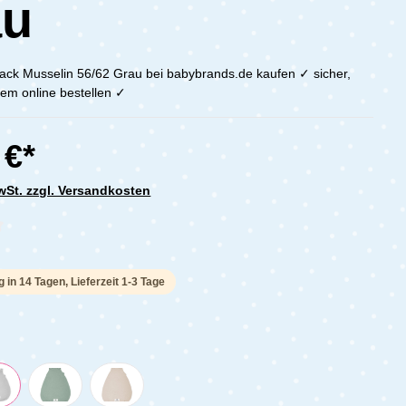
au
sack Musselin 56/62 Grau bei babybrands.de kaufen ✓ sicher,
em online bestellen ✓
 €*
MwSt. zzgl. Versandkosten
che Bewertung von 0 von 5 Sternen
g in 14 Tagen, Lieferzeit 1-3 Tage