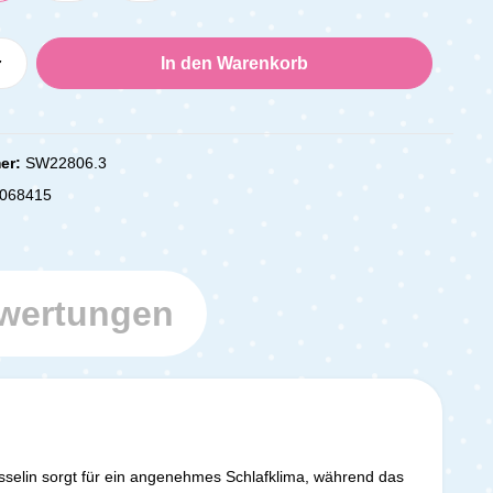
Anzahl: Gib den gewünschten Wert ein oder
In den Warenkorb
er:
SW22806.3
068415
wertungen
selin sorgt für ein angenehmes Schlafklima, während das