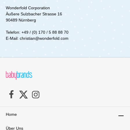
bei der Handhabung überzeugt dieser
Wonderfold Corporation
KinderVan auf ganzer Linie. Der leichte
Äußere Sulzbacher Strasse 16
Aluminiumrahmen macht den Transport
besonders einfach. Du kannst den Wagen
90489 Nürnberg
schnell und unkompliziert zusammenklappen
und sicher verschließen – perfekt für die
Telefon: +49 / (0) 170 / 5 88 88 70
Aufbewahrung zu Hause oder für Reisen mit
E-Mail: christian@wonderfold.com
dem Auto. Trotz seiner Größe bleibt er dadurch
flexibel und alltagstauglich.Für den Komfort der
Eltern bietet der Wagen außerdem zahlreiche
praktische Details. Die vorderen und hinteren
Reißverschlusstüren ermöglichen einen
einfachen und sicheren Einstieg für die Kinder.
Gleichzeitig hast du schnellen Zugriff auf deine
Kinder, ohne den gesamten Wagen öffnen zu
müssen. In den großzügigen Staufächern, im
hinteren Korb und in der integrierten Kühltasche
kannst du Getränke, Snacks, Windeln und
andere wichtige Dinge problemlos
verstauen.Die XL-Räder mit hochwertiger
Federung sorgen für eine ruhige und stabile
Fahrt, selbst auf unebenen Wegen oder im
Home
Gelände. So kannst du mit deiner Familie
entspannte Spaziergänge genießen, ohne dass
Über Uns
die Kinder durch Erschütterungen gestört