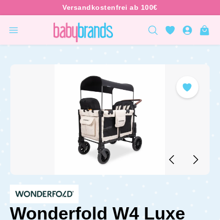
inhalt springen
Wonderfold W4 Luxe