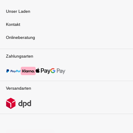
werden.Der W Luxe Pro Quad Kinderwagen
Wagon ist die perfekte Kombination aus
Unser Laden
Sicherheit, Komfort und Funktionalität – ideal
für moderne Familien, die Wert auf Qualität und
Kontakt
Flexibilität legen. Erlebe gemeinsame
Abenteuer mit deinen Kindern auf die
bequemste Art und Weise.Technische
Onlineberatung
Details:geeignet ab 6 MonatenGewicht des
Wagen mit Sitzen: 24,5 kgpro Bank ( 2 Sitze ):
maximal 45 kg an
Zahlungsarten
GewichtLieferumfang:1x Wonderfold W4 Luxe
Pro KinderVan 4-SitzerSitzbänke mit
GurtauflagenZiehgurt-GriffVerdeckHeckkorb
Kühler
Versandarten