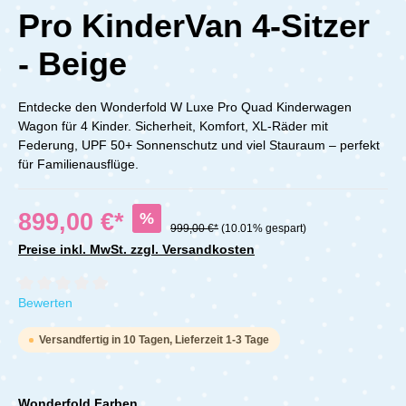
Pro KinderVan 4-Sitzer
- Beige
Entdecke den Wonderfold W Luxe Pro Quad Kinderwagen
Wagon für 4 Kinder. Sicherheit, Komfort, XL-Räder mit
Federung, UPF 50+ Sonnenschutz und viel Stauraum – perfekt
für Familienausflüge.
899,00 €*
%
999,00 €*
(10.01% gespart)
Preise inkl. MwSt. zzgl. Versandkosten
Durchschnittliche Bewertung von 0 von 5 Sternen
Bewerten
Versandfertig in 10 Tagen, Lieferzeit 1-3 Tage
Wonderfold Farben