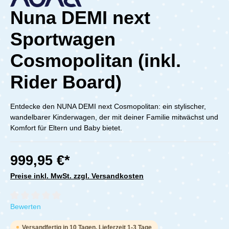
Nuna DEMI next
Sportwagen
Cosmopolitan (inkl.
Rider Board)
Entdecke den NUNA DEMI next Cosmopolitan: ein stylischer,
wandelbarer Kinderwagen, der mit deiner Familie mitwächst und
Komfort für Eltern und Baby bietet.
999,95 €*
Preise inkl. MwSt. zzgl. Versandkosten
Durchschnittliche Bewertung von 0 von 5 Sternen
Bewerten
Versandfertig in 10 Tagen, Lieferzeit 1-3 Tage