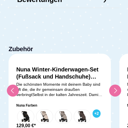
Zubehör
Nuna Winter-Kinderwagen-Set
(Fußsack und Handschuhe)
Biscotti
Die schönsten Momente mit deinem Baby sind
oft die, die ihr gemeinsam draußen
verbringtSelbst in der kalten Jahreszeit. Damit
dein Kleines auch an frostigen Tagen die Welt
mit neugierigen Augen entdecken kann, ist ein
Nuna Farben
kuscheliger Fußsack unverzichtbar. Dieser
+
2
sorgt für wohlige Wärme und Geborgenheit,
damit ihr gemeinsam jede Jahreszeit in vollen
Zügen genießen könnt. Rundum geschützt und
129,00 €*