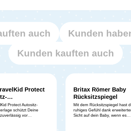
uften auch
Kunden haben
Kunden kauften auch
ravelKid Protect
Britax Römer Baby
5 Sternen
tz-
Rücksitzspiegel
unterlage
Kid Protect Autositz-
Mit dem Rücksitzspiegel hast d
erlage schützt Deine
ruhiges Gefühl dank erweiterte
 zuverlässig vor
Sicht auf dein Baby, wenn es
, Druckstellen und
rückwärtsgerichtet auf der
tzungen, die durch
Rückbank mitfährt. Der große
len, Reboarder oder
Konvexspiegel ermöglicht dir e