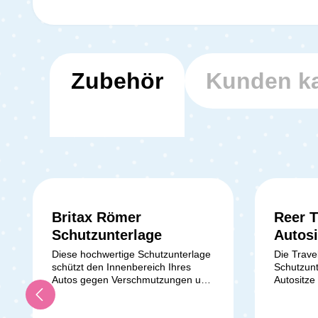
Zubehör
Kunden ka
Britax Römer
Reer T
Durchschnittliche Bewertung von 5 von 
Schutzunterlage
Autosi
Schutz
Diese hochwertige Schutzunterlage
Die Travel
schützt den Innenbereich Ihres
Schutzunt
Autos gegen Verschmutzungen und
Autositze
Beschädigungen, die durch den
Abdrücken
Kindersitz verursacht
Verschmu
werden. Geeignet für gurtbefestigte
Babyscha