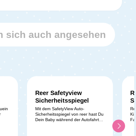
 sich auch angesehen
Reer Safetyview
R
Sicherheitsspiegel
S
uein
Mit dem SafetyView Auto-
Re
r
Sicherheitsspiegel von reer hast Du
Kin
Dein Baby während der Autofahrt
Fa
immer sicher im Blick – ohne Dich
wä
vom Straßenverkehr ablenken zu
mi
ine
lassen. Besonders bei Babyschalen
st