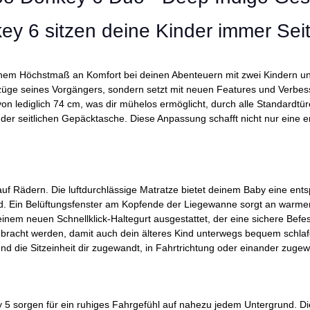
 6 sitzen deine Kinder immer Seit
inem Höchstmaß an Komfort bei deinen Abenteuern mit zwei Kindern unt
züge seines Vorgängers, sondern setzt mit neuen Features und Verbe
 von lediglich 74 cm, was dir mühelos ermöglicht, durch alle Standard
der seitlichen Gepäcktasche. Diese Anpassung schafft nicht nur eine 
 auf Rädern. Die luftdurchlässige Matratze bietet deinem Baby eine en
nd. Ein Belüftungsfenster am Kopfende der Liegewanne sorgt an warm
t einem neuen Schnellklick-Haltegurt ausgestattet, der eine sichere Be
n gebracht werden, damit auch dein älteres Kind unterwegs bequem schla
und die Sitzeinheit dir zugewandt, in Fahrtrichtung oder einander zuge
 5 sorgen für ein ruhiges Fahrgefühl auf nahezu jedem Untergrund. 