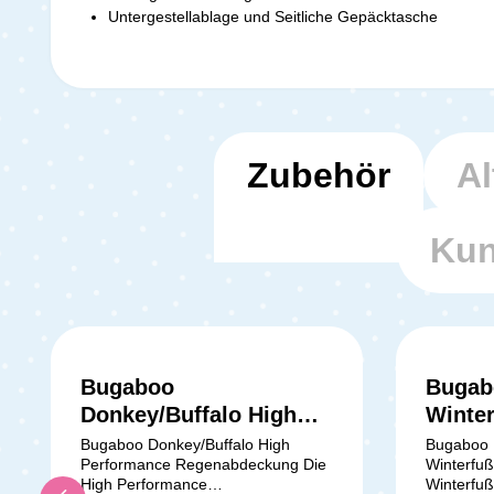
Untergestellablage und Seitliche Gepäcktasche
Zubehör
Al
Kun
Bugaboo
Bugab
Durchschnittliche Bewertung von 5 von 
Donkey/Buffalo High
Winte
Performance
Bugaboo Donkey/Buffalo High
Bugaboo 
Performance Regenabdeckung Die
Winterfu
Regenabdeckung
High Performance
Winterfuß