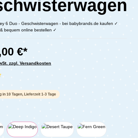
schwisterwagen
y 6 Duo - Geschwisterwagen - bei babybrands.de kaufen ✓
h & bequem online bestellen ✓
,00 €*
MwSt. zzgl. Versandkosten
che Bewertung von 5 von 5 Sternen
n
g in 10 Tagen, Lieferzeit 1-3 Tage