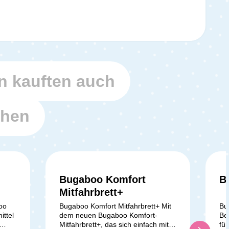
 kauften auch
ehen
Bugaboo Komfort
B
Mitfahrbrett+
oo
Bugaboo Komfort Mitfahrbrett+ Mit
Bu
ttel
dem neuen Bugaboo Komfort-
Bec
Mitfahrbrett+, das sich einfach mit
fü