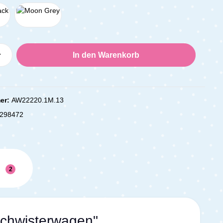
Anzahl: Gib den gewünschten Wert ein oder
In den Warenkorb
er:
AW22220.1M.13
298472
n
2
schwisterwagen"