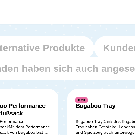
ternative Produkte
Kunden
den haben sich auch anges
Neu
oo Performance
Bugaboo Tray
5 Sternen
Durchschnittliche Bewertung von 5 von 5 Sternen
rfußsack
Performance
Bugaboo TrayDank des Bugab
ßsackMit dem Performance
Tray haben Getränke, Lebensmi
sack von Bugaboo bist du
und Spielzeug auch unterwegs