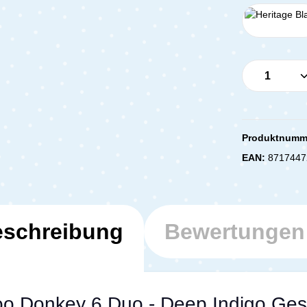
Produkt 
Produktnumm
EAN:
8717447
schreibung
Bewertunge
oo Donkey 6 Duo - Deep Indigo Ge