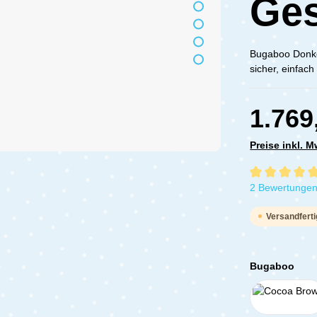
Ge
Bugaboo Donke
sicher, einfac
1.769
Preise inkl. 
Durchschnittli
2 Bewertunge
Versandferti
Bugaboo