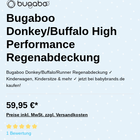
Bugaboo
Donkey/Buffalo High
Performance
Regenabdeckung
Bugaboo Donkey/Buffalo/Runner Regenabdeckung ✓
Kinderwagen, Kindersitze & mehr ✓ jetzt bei babybrands.de
kaufen!
59,95 €*
Preise inkl. MwSt. zzgl. Versandkosten
Durchschnittliche Bewertung von 5 von 5 Sternen
1 Bewertung