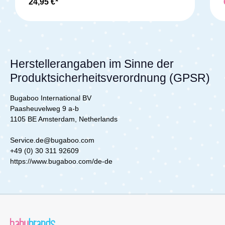
24,95 €*
2 / Donkey 3 Bugaboo Dragonfly Bugaboo Fox /
Fox 2 / Fox 3Lieferumfang:1x Bugaboo
Butterfly/Dragonfly Moskitonetz
Herstellerangaben im Sinne der
Produktsicherheitsverordnung (GPSR)
Bugaboo International BV
Paasheuvelweg 9 a-b
1105 BE Amsterdam, Netherlands
Service.de@bugaboo.com
+49 (0) 30 311 92609
https://www.bugaboo.com/de-de