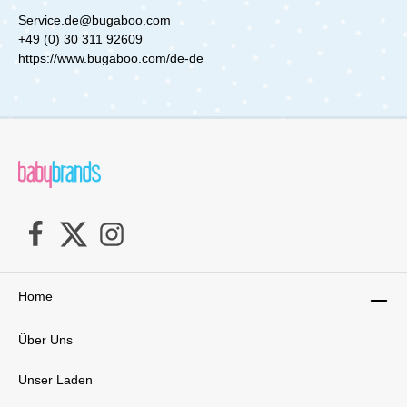
aufgebaut: 120 x 79,7x 111
Schutz vor Zugluft und Wind. Ein
Service.de@bugaboo.com
cm Schiebestangenhöhe: 75 - 124
Belüftungsfenster am Kopfende der
+49 (0) 30 311 92609
cm Klappmaß mit Rädern: 92 x 79,7 x 43
Liegewanne sorgt an warmen Tagen für
cm Klappmaß ohne Räder: 87 x 79,7 x 29
https://www.bugaboo.com/de-de
angenehme Frische und erlaubt deinem Baby
cm Liegefläche bis Fußbrett: 96 x 32
einen neugierigen Blick in die Welt. Der
cm Liegefläche Wanne: 80 x 33 cm Sitzfläche:
Sportsitz wurde mit einem neuen Schnellklick-
23 x 29 cm Rückenlehne: 53 x 33
Haltegurt ausgestattet, der eine sichere
cm Gesamtfläche Sitz (Verdeck bis Fußbrett):
Befestigung deines Kindes ermöglicht. Die
98 x 32 cm Gesamtbelastung: 36 kg Gewicht:
Rückenlehne kann spielend leicht mit einer
21,8 kgLieferumfang:TFK duo 2
Hand in eine flache Liegeposition gebracht
Zwillingswagen Lufträder 2x Kombieinheiten
werden, damit auch dein älteres Kind
(Wanne/Sitz) Sand
unterwegs bequem schlafen kann. Von Anfang
an können deine Kinder die Welt Seite an Seite
erkunden. Du hast die Flexibilität, die
Liegewanne und die Sitzeinheit dir zugewandt,
in Fahrtrichtung oder einander zugewandt zu
befestigen. Die RäderDie schaumgefüllten und
pannensicheren Räder des Donkey 5 sorgen
Home
für ein ruhiges Fahrgefühl auf nahezu jedem
Untergrund. Die schwenkbaren Vorderräder
und der enge Manövriermodus gestatten es dir,
Über Uns
den Donkey 6 auch mit nur einer Hand mühelos
zu schieben. Die Untergestellablage bietet mit
Unser Laden
einer Kapazität von bis zu 10 kg ausreichend
Platz, um alles Notwendige für euren Ausflug zu