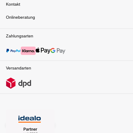
Kontakt
verstauen. Die nahtlose Integration der
Befestigungspunkte für das Mitfahrbrett und
den Becherhalter stellt einen weiteren
Onlineberatung
praktischen Aspekt dar. Wasserabweisende und
weiche Premium-Bezüge vervollkommnen das
ansprechende Design des Bugaboo Donkey
Zahlungsarten
6. TransportFür den Transport erweist sich der
Donkey 6 als äußerst flexibel, da er sich
entweder ein- oder zweiteilig falten lässt. Im
zusammengeklappten Zustand steht der
Kinderwagen aufrecht und frei, während er in
zwei Teilen ein kompakteres Faltmaß annimmt.
Versandarten
Diese Eigenschaften machen den Donkey 6 zu
einem äußerst vielseitigen und komfortablen
Begleiter für Eltern mit mehreren Kindern, der
sowohl praktische Funktionen als auch stilvolles
Design miteinander verbindet. In vielen
verschiedene Varianten erhältlich - sollte deine
Wunschfarbe nicht zu sehen sein, melde dich
gern bei uns!Lieferumfang: 1x Bugaboo Donkey
6 Duo Komplettkinderwagen inkl.: Schwarzem
Gestell mit Räder 2x Basis Sitzbezug Basis
Liegewannenbezug mit Winddecke, Matratze,
Matratzenbezug 2x Rahmen 2x Sonnendach