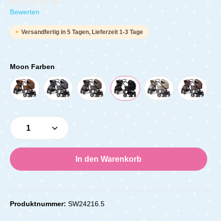
Durchschnittliche Bewertung von 0 von 5 Sternen
Bewerten
Versandfertig in 5 Tagen, Lieferzeit 1-3 Tage
Moon Farben
Produkt Anzahl: Gib den gewünschten Wert e
In den Warenkorb
Produktnummer:
SW24216.5