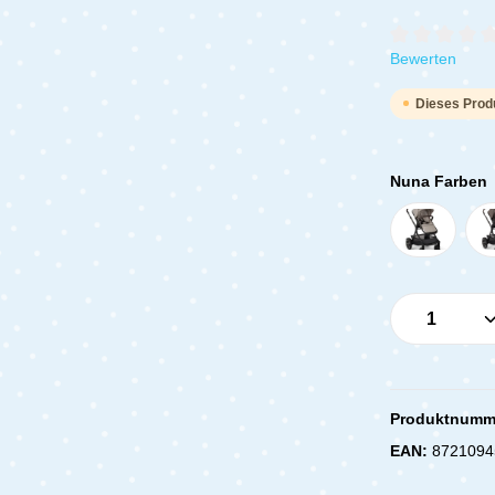
Durchschnittli
Bewerten
Dieses Produ
Nuna Farben
Produkt 
Produktnumm
EAN:
8721094