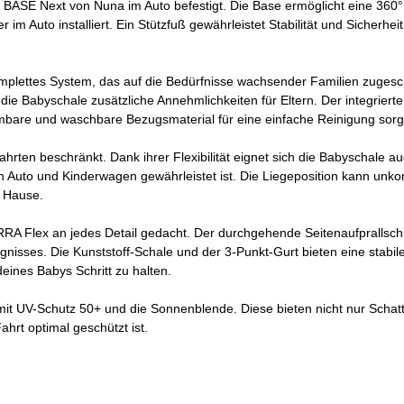
n BASE Next von Nuna im Auto befestigt. Die Base ermöglicht eine 360°
 im Auto installiert. Ein Stützfuß gewährleistet Stabilität und Sicherh
omplettes System, das auf die Bedürfnisse wachsender Familien zugesc
e Babyschale zusätzliche Annehmlichkeiten für Eltern. Der integrierte
bare und waschbare Bezugsmaterial für eine einfache Reinigung sorg
hrten beschränkt. Dank ihrer Flexibilität eignet sich die Babyschale a
Auto und Kinderwagen gewährleistet ist. Die Liegeposition kann unkom
u Hause.
 ARRA Flex an jedes Detail gedacht. Der durchgehende Seitenaufprall
gnisses. Die Kunststoff-Schale und der 3-Punkt-Gurt bieten eine stabil
eines Babys Schritt zu halten.
it UV-Schutz 50+ und die Sonnenblende. Diese bieten nicht nur Schat
hrt optimal geschützt ist.