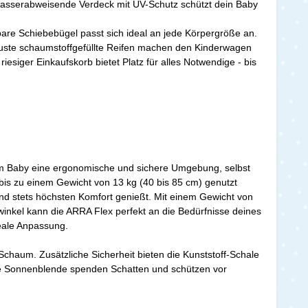
 wasserabweisende Verdeck mit UV-Schutz schützt dein Baby
lbare Schiebebügel passt sich ideal an jede Körpergröße an.
Robuste schaumstoffgefüllte Reifen machen den Kinderwagen
esiger Einkaufskorb bietet Platz für alles Notwendige - bis
inem Baby eine ergonomische und sichere Umgebung, selbst
bis zu einem Gewicht von 13 kg (40 bis 85 cm) genutzt
ind stets höchsten Komfort genießt. Mit einem Gewicht von
winkel kann die ARRA Flex perfekt an die Bedürfnisse deines
eale Anpassung.
chaum. Zusätzliche Sicherheit bieten die Kunststoff-Schale
 die Sonnenblende spenden Schatten und schützen vor