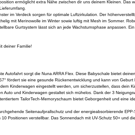
zposition ermöglicht extra Nähe zwischen dir uns deinem Kleinen. Das
Lieferumfang.
ster im Verdeck sorgen für optimale Luftzirkulation. Der höhenverstel
 kuschelig mit Merinowolle im Winter sowie luftig mit Mesh im Sommer. 
tellbare Gurtsystem lässt sich an jede Wachstumsphase anpassen. Ein ri
t deiner Familie!
erste Autofahrt sorgt die Nuna ARRA Flex. Diese Babyschale bietet de
 157° fördert sie eine gesunde Rückenentwicklung und kann von Geburt 
 dem Kinderwagen eingestellt werden, um sicherzustellen, dass dein K
hen Auto und Kinderwagen gestaltet sich mühelos. Dank der 3 Neigungs
entiertem TailorTech-Memoryschaum bietet Geborgenheit und eine id
durchgehende Seitenaufprallschutz und der energieabsorbierende EPP-S
g in 10 Positionen verstellbar. Das Sonnendach mit UV-Schutz 50+ und