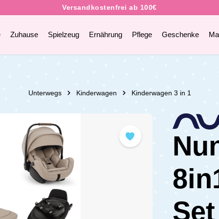
e
Zuhause
Spielzeug
Ernährung
Pflege
Geschenke
Ma
Unterwegs
Kinderwagen
Kinderwagen 3 in 1
Nun
8in
Set