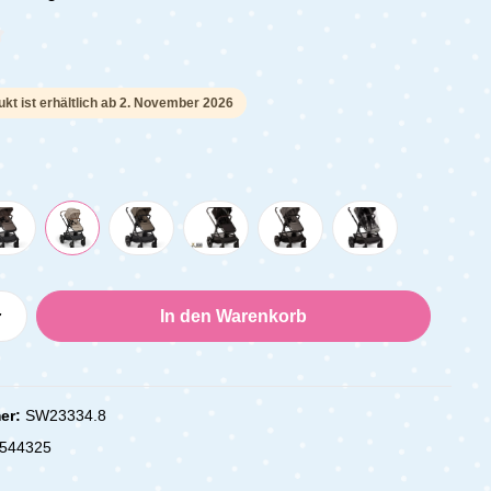
che Bewertung von 0 von 5 Sternen
kt ist erhältlich ab 2. November 2026
Anzahl: Gib den gewünschten Wert ein oder
In den Warenkorb
er:
SW23334.8
544325