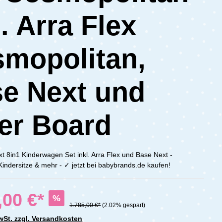
l. Arra Flex
mopolitan,
e Next und
er Board
 8in1 Kinderwagen Set inkl. Arra Flex und Base Next -
indersitze & mehr - ✓ jetzt bei babybrands.de kaufen!
,00 €*
%
1.785,00 €*
(2.02% gespart)
MwSt. zzgl. Versandkosten