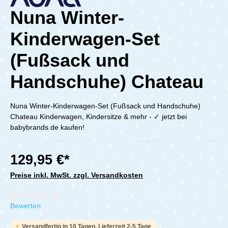
Nuna Winter-
Kinderwagen-Set
(Fußsack und
Handschuhe) Chateau
Nuna Winter-Kinderwagen-Set (Fußsack und Handschuhe)
Chateau Kinderwagen, Kindersitze & mehr - ✓ jetzt bei
babybrands.de kaufen!
129,95 €*
Preise inkl. MwSt. zzgl. Versandkosten
Durchschnittliche Bewertung von 0 von 5 Sternen
Bewerten
Versandfertig in 10 Tagen, Lieferzeit 2-5 Tage