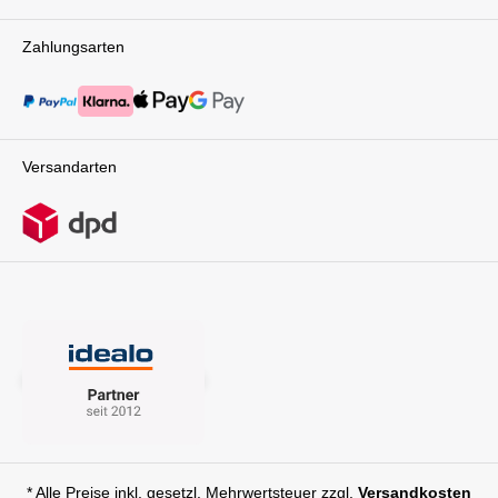
sondern auch durch die verwendeten
Materialien. Das strapazierfähige,
Zahlungsarten
wasserabweisende Material sorgt dafür, dass
der Fußsack auch bei feuchtem Wetter seinen
Job erfüllt. So bleibt dein Baby trocken und
warm, egal wie das Wetter ist. Praktische
Aufbewahrung und stilvolle Optik Für den
einfachen Transport und die Aufbewahrung ist
Versandarten
eine Tragetasche mit Griff im Set enthalten. So
kannst du den Fußsack jederzeit platzsparend
verstauen, wenn er gerade nicht benötigt wird.
Das elegante Design und die hochwertigen
Details machen den Fußsack zu einem
stilvollen Begleiter, der perfekt zu deinem Nuna
Kinderwagen passt. Mit dem Winter
Kinderwagen-Set Biscotti von Nuna bist du
bestens ausgerüstet, um gemeinsam mit
deinem Baby unvergessliche Winterabenteuer
zu erleben. Wärme, Komfort und Stil gehen hier
Hand in Hand, sodass ihr beide die kalte
Jahreszeit rundum genießen könnt.Technische
Details:Fußsack Größe: L 102 x B 48 x H 12
cm Fußsack Gewicht: 1.07 kg Handschuhe
Größe: L 32 x B 17 x H 9 cm Handschuhe
* Alle Preise inkl. gesetzl. Mehrwertsteuer zzgl.
Versandkosten
Gewicht: 0.31 kgLieferumfang:1x Nuna Winter-