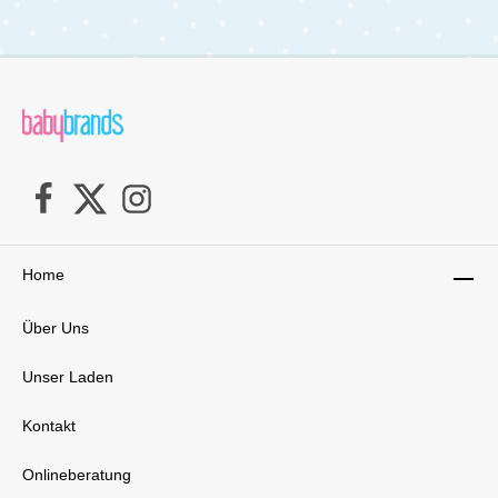
flexibel auf wechselnde Wetterbedingungen
reagieren kannst. Perfekter Schutz vor Wind
und Wetter Die Kapuze des Fußsacks ist mit
einem Kordelzug ausgestattet, der sich enger
ziehen lässt, um die Kälte zuverlässig
abzuhalten. So bleibt der Kopf deines Babys
stets warm und geschützt, auch wenn der Wind
einmal kräftiger weht. Für zusätzlichen Komfort
lässt sich der Fußbereich des Fußsacks
separat öffnen, was nicht nur für eine bessere
Luftzirkulation sorgt, sondern auch das Wickeln
unterwegs erleichtert. So bist du für alle
Eventualitäten bestens gerüstet. Komfort für
Home
Eltern inklusive Nicht nur dein Baby profitiert
von diesem durchdachten Set – auch an dich
als Elternteil wurde gedacht. Im Lieferumfang
Über Uns
sind dicke Handschuhe enthalten, die deine
Hände bei jedem Spaziergang wohlig warm
halten. Diese Handschuhe lassen sich dank
Unser Laden
Magneten bequem am Schiebebügel deines
Kinderwagens befestigen, sodass sie immer
Kontakt
griffbereit sind, wenn du sie
brauchst. Hochwertige Materialien für
Onlineberatung
langanhaltende Freude Das Winterset Biscotti
überzeugt nicht nur durch seine Funktionalität,