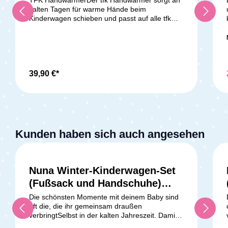
kalten Tagen für warme Hände beim
Kinderwagen schieben und passt auf alle tfk
Modelle! Dazu ist er noch super flauschig und
stylisch. Probiere auch du unsere tollen
Handwärmer aus und genieße warme Hände
beim Spazierengehen.Lieferumfang:TFK
Handwärmer universal einsetzbar
39,90 €*
Kunden haben sich auch angesehen
Nuna Winter-Kinderwagen-Set
(Fußsack und Handschuhe)
Biscotti
Die schönsten Momente mit deinem Baby sind
oft die, die ihr gemeinsam draußen
verbringtSelbst in der kalten Jahreszeit. Damit
dein Kleines auch an frostigen Tagen die Welt