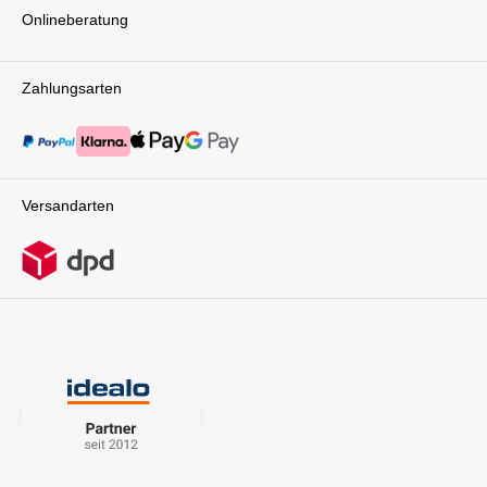
Onlineberatung
Kofferraum. Die automatisch einklappenden
Hinterräder machen ihn zu einem echten
Raumwunder.Technische Details:MIXX
next:Maße (LxBxH): 82 x 60 x 110 cmFaltmaß
Zahlungsarten
(LxBxH): 76 x 60 x 42 cmGewicht: 11,8
kgBabywanne:Verwendung ab Geburt bis 9
kgMaße: L 90.5 x W 43 x H 63 cmGewicht: 4.23
kgARRA flex Babyschale – Sicherheit und
Ergonomie vereint Die Nuna ARRA flex
Babyschale ist perfekt auf den MIXX next
Versandarten
abgestimmt und sorgt unterwegs für optimalen
Schutz. Sie wiegt nur 3,9 kg und bietet mit ihrer
157° flachen Liegeposition eine ergonomische
Haltung für Neugeborene. Dein Baby liegt in
einer gesunden Position, die Kopf und
Wirbelsäule optimal unterstützt – auch auf
längeren Fahrten. Die i-Size-Zertifizierung
(R129) garantiert geprüfte Sicherheit nach
modernstem Standard. Dank der
herausnehmbaren Neugeboreneneinlage und
der 10-fach verstellbaren Kopfstütze wächst die
ARRA flex mit deinem Kind mit. Das
abnehmbare Verdeck mit UV-Schutz 50+ und
Mesh-Fenster sorgt zudem für angenehmes