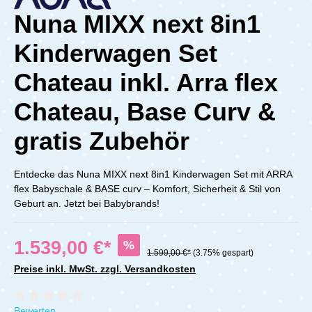
Nuna MIXX next 8in1
Kinderwagen Set
Chateau inkl. Arra flex
Chateau, Base Curv &
gratis Zubehör
Entdecke das Nuna MIXX next 8in1 Kinderwagen Set mit ARRA
flex Babyschale & BASE curv – Komfort, Sicherheit & Stil von
Geburt an. Jetzt bei Babybrands!
1.539,00 €*
%
1.599,00 €*
(3.75% gespart)
Preise inkl. MwSt. zzgl. Versandkosten
Durchschnittliche Bewertung von 0 von 5 Sternen
Bewerten