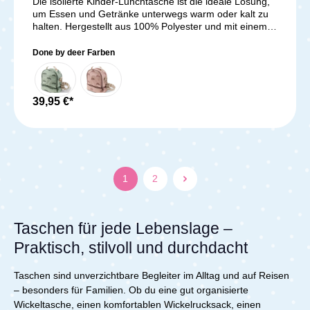
Die isolierte Kinder-Lunchtasche ist die ideale Lösung,
um Essen und Getränke unterwegs warm oder kalt zu
halten. Hergestellt aus 100% Polyester und mit einem
isolierenden Innenfutter versehen, bietet sie optimalen
Schutz für deine Mahlzeiten. Die Tasche ist perfekt auf
Done by deer Farben
alle Lunchboxen und Flaschen von Done by Deer
abgestimmt. Sie verfügt über zwei Fächer und einen
verstellbaren Schulterriemen, der sich optimal an dein
Kleinkind anpassen lässt. Dank der beiden
39,95 €*
Reißverschlüsse ist sie für dein Kind leicht zu öffnen. Im
Inneren befindet sich ein lustiges Namensschild mit
Croco. Die Lunchtasche ist in einem schönen Farbton
gehalten und mit dem niedlichen Motiv bedruckt. Der
Griff und der Schulterriemen sind mit den
charakteristischen beige-farbenen Streifen von Done by
1
2
Deer versehen. Der nachhaltige und wetterfeste Stoff
lässt sich mühelos mit einem feuchten Tuch reinigen.
Lieferumfang:Isolierte Kinder-Lunchtasche
Taschen für jede Lebenslage –
Praktisch, stilvoll und durchdacht
Taschen sind unverzichtbare Begleiter im Alltag und auf Reisen
– besonders für Familien. Ob du eine gut organisierte
Wickeltasche, einen komfortablen Wickelrucksack, einen