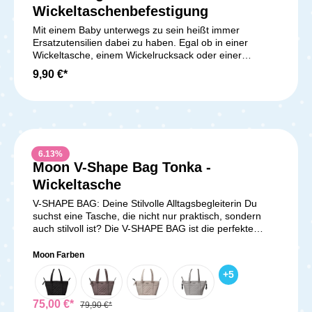
Wickeltaschenbefestigung
Mit einem Baby unterwegs zu sein heißt immer
Ersatzutensilien dabei zu haben. Egal ob in einer
Wickeltasche, einem Wickelrucksack oder einer
Umhängetasche. Diese ständig tragen zu müssen ist
9,90 €*
auf Dauer unbequem und lästig. Umso sinnvoller ist
eine sichere Befestigung der Tasche oder des
Rucksacks am Schieber des Kinderwagens ohne dass
das Gepäckstück dir dabei ununterbrochen gegen die
Beine baumelt. Bei den Wickeltaschen und -rucksäcken
von ABC Design ist eine Universal
6.13
%
Wickeltaschenbefestigung bereits im Lieferumfang
Moon V-Shape Bag Tonka -
enthalten. Wickeltaschen vieler weiterer gängiger
Marken kannst du mittels dieser
Wickeltasche
Wickeltaschenbefestigung mit den ABC Design
V-SHAPE BAG: Deine Stilvolle Alltagsbegleiterin Du
Kinderwagenmodellen (ab Kollektion 2017)
suchst eine Tasche, die nicht nur praktisch, sondern
kombinieren. Lieferumfang:1x ABC Design
auch stilvoll ist? Die V-SHAPE BAG ist die perfekte
Wickeltaschenbefestigung
Kombination aus Design und Funktionalität und wird dir
das Leben als Elternteil erleichtern. In den neuesten
Moon Farben
Farben der MOON-Kinderwagenkollektion erhältlich,
+
5
ergänzt diese Tasche nicht nur deinen Look, sondern
bietet auch alles, was du für den Alltag und unterwegs
benötigst. Stil trifft auf Funktionalität Die V-SHAPE BAG
75,00 €*
79,90 €*