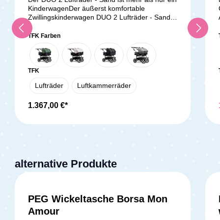
KinderwagenDer äußerst komfortable
Zwillingskinderwagen DUO 2 Lufträder - Sand
ist die perfekte Wahl für Eltern und ihre kleinen
Abenteurer. Egal, ob Sie sich in der Stadt oder
TFK Farben
bei Outdoor-Aktivitäten befinden, dieser
Kinderwagen wird Ihr zuverlässiger Begleiter
sein. Mit seiner einfachen Handhabung und der
kompakten Faltgröße eignet er sich ideal für
TFK
den urbanen Raum, zeigt aber auch abseits der
Lufträder
Luftkammerräder
Straße seine Stärken. Dank seiner robusten
Bereifung und der erstklassigen Federung ist er
1.367,00 €*
bestens für Jogging- und Wandertouren
geeignet. Die Breite von nur 76 cm ermöglicht
es dem DUO 2 Lufträder - Sand mühelos durch
jede Tür zu passen, während gleichzeitig
ausreichend Platz für Ihre Kleinen geboten wird.
Ob als Zwillingswagen oder Geschwisterwagen
mit einem Altersunterschied von ca. 1-1,5
alternative Produkte
Jahren, dieser Kinderwagen ist äußerst
vielseitig einsetzbar. Die schwenkbaren
Vorderreifen sorgen für eine einfache
Manövrierfähigkeit, während Sie die
PEG Wickeltasche Borsa Mon
Vorderräder auf unebenem Gelände feststellen
Amour
können. Mit dem hochwertigen