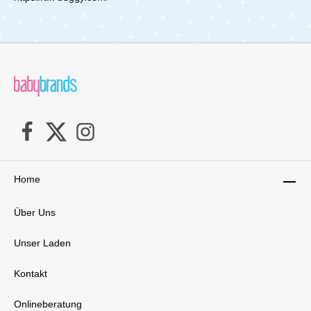
schnell, bequem und stressfrei. Wetterfest und
durchdachtEgal, ob Sonne, Wind oder Regen –
die XXL-Sonnenverdecke mit UV-Schutz 50+
bieten zuverlässigen Rundumschutz. Dank
wasserabweisendem Lotus-Effekt bleibt alles
trocken, und die großzügigen Belüftungsfenster
mit Panoramafenster sorgen für ein
angenehmes Klima. Die abnehmbare
Sonnenblende lässt sich individuell anpassen –
für optimalen Schutz bei jedem Wetter.Der
erweiterbare Einkaufskorb bietet viel Platz für
Einkäufe, Wickeltasche und mehr, während
praktische Fächer in Babywanne und Sportsitz
Deine Essentials griffbereit halten.Sicher, stilvoll
Home
und langlebigMit dem 5-Punkt-Gurt mit Magic
Lock sitzt Dein Baby sicher und komfortabel.
Der Magnetverschluss lässt sich mit einer Hand
Über Uns
öffnen oder schließen – alternativ kannst Du ihn
auch als 3-Punkt-Gurt verwenden. Der
integrierte Rausfallschutz sorgt für zusätzliche
Unser Laden
Sicherheit, wenn Dein Kind die Welt
entdeckt.Der MAVI EvoOne steht für Qualität,
Kontakt
die bleibt – mit einer 10-Jahres-Garantie auf
Rahmen und Funktionalität.Innovation trifft
Onlineberatung
AlltagDer my junior MAVI EvoOne ist mehr als