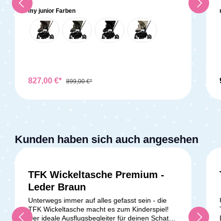
Kinderwagen-Alltag. Diese Weltneuheit
in öffentlichen Verkehrsmitteln, während seine
V
verfügt über diverse Außen- und Innenfächer,
kombiniert intelligentes Design mit maximalem
Robustheit und Langlebigkeit sicherstellen,
my junior Farben
um alle Babyutensilien sicher und organisiert
Komfort – für Dich, Dein Baby und Euren Alltag.
dass er auch den anspruchsvollsten
aufzubewahren. Du kannst problemlos Windeln,
Dank der innovativen EvoOne-Technologie
Anforderungen standhält. Mit dem DUO 2
Feuchttücher, Flaschen, Schnuller und vieles
kannst Du den Kinderwagen inklusive
können Sie sich darauf verlassen, dass Sie und
mehr unterbringen.Individuell anpassbarer
Babywanne ultrakompakt zusammenklappen –
Ihre kleinen Abenteurer immer sicher und
Trage-Schultergurt: Der Schultergurt der
ohne Abnehmen, ohne Aufwand, mit nur einem
komfortabel unterwegs sind. Seine vielseitigen
Tasche ist individuell in der Länge verstellbar,
Handgriff. Die Babywanne, die einfach
Funktionen machen ihn zum idealen Begleiter
sodass du die Tasche bequem über der
verschwindet – und Dir Freiheit schenkt, wo
für alle Arten von Ausflügen – sei es ein
Schulter tragen kannst, ganz nach deinen
827,00 €*
immer Du bist.Freiheit für Deinen AlltagOb im
Spaziergang im Park oder eine Wanderung im
899,00 €*
Vorlieben und Bedürfnissen.Passend zu vielen
Kofferraum, im Flur oder in der Bahn – der
Gelände. Der DUO 2 bietet Ihnen die Freiheit
Kinderwagenmodellen: Diese Wickeltasche
MAVI passt sich mühelos an Dein Leben an. Mit
und Flexibilität, die Sie benötigen, um jeden
wurde speziell für die folgenden
nur 11 kg Gesamtgewicht ist er angenehm
Moment mit Ihren Kindern in vollen Zügen zu
Kinderwagenmodelle von Peg Perego
leicht und dennoch stabil genug für jedes
genießen. Insgesamt ist der
entwickelt: Book Plus, Book 51, Book 51S, Book
Abenteuer. So wird die Babywanne wieder zu
Zwillingskinderwagen DUO 2 Lufträder - Sand
S, Book Cross, Book, Booklet, Pliko P3, Aria
einem festen Bestandteil Eures Alltags –
eine erstklassige Wahl für Eltern, die höchste
Kunden haben sich auch angesehen
Shopper, Si, Culla Elite, Aria Shopper Twin,
praktisch, platzsparend und durchdacht.Die
Ansprüche an Komfort, Sicherheit und
Duette Piroet und Triplette Piroet.Die praktische
SlideUp-Technologie hebt Dein Baby auf
Funktionalität stellen. Mit seinem durchdachten
Wickeltasche mit Wickelauflage ist der perfekte
Augenhöhe – für mehr Nähe, leichteres Füttern
Design, seiner hochwertigen Verarbeitung und
Begleiter für Eltern unterwegs. Mit ihrer
am Tisch und einen rückenfreundlichen Alltag.
seinen herausragenden Fahreigenschaften
TFK Wickeltasche Premium -
Funktionalität, ihrem stilvollen Design und ihrer
Der Teleskopschieber mit fünf Höhen lässt sich
setzt er neue Maßstäbe in Sachen Zwillings-
Kompatibilität mit verschiedenen
Leder Braun
perfekt an Deine Körpergröße anpassen und
und Geschwisterkinderwagen. Der DUO 2 ist
Kinderwagenmodellen macht sie das Leben mit
macht das Schieben besonders
mehr als nur ein Kinderwagen – er ist ein treuer
Unterwegs immer auf alles gefasst sein - die
Baby einfacher und organisierter. Bleibe
angenehm.Komfort von Anfang anIm Soft Cot
Begleiter auf all Ihren Abenteuern mit Ihren
TFK Wickeltasche macht es zum Kinderspiel!
jederzeit gut vorbereitet und genieße
liegt Dein Baby vom ersten Tag an geborgen
kleinen Lieblingen.Technische Details:Maße
Der ideale Ausflugsbegleiter für deinen Schatz?
unbeschwerte Ausflüge mit deinem