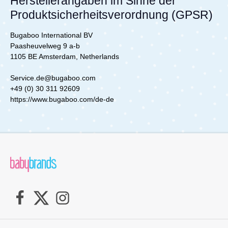
Herstellerangaben im Sinne der
2007) Bugaboo Donkey, Donkey 2, Donkey 3
Bugaboo Lynx Lieferumfang: 1x Wickeltasche
B
Produktsicherheitsverordnung (GPSR)
von BugabooWickelunterlageClutchAdapter
zum Befestigen am Wagen
Bugaboo International BV
Paasheuvelweg 9 a-b
1105 BE Amsterdam, Netherlands
Service.de@bugaboo.com
+49 (0) 30 311 92609
https://www.bugaboo.com/de-de