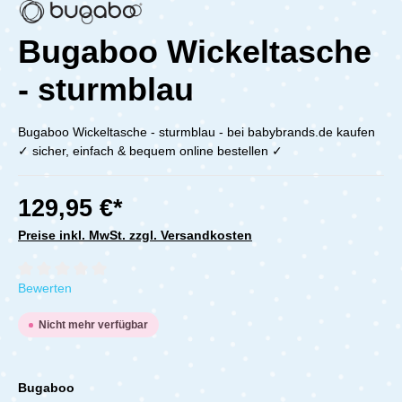
Bugaboo Wickeltasche
- sturmblau
Bugaboo Wickeltasche - sturmblau - bei babybrands.de kaufen
✓ sicher, einfach & bequem online bestellen ✓
129,95 €*
Preise inkl. MwSt. zzgl. Versandkosten
Durchschnittliche Bewertung von 0 von 5 Sternen
Bewerten
Nicht mehr verfügbar
Bugaboo