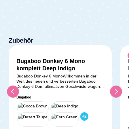
Zubehör
Bugaboo Donkey 6 Mono
komplett Deep Indigo
Bugaboo Donkey 6 MonoWillkommen in der
Welt des neuen und verbesserten Bugaboo
Donkey 6 Dem ultimativen Geschwisterwagen,
der deine Mobilität mit Kindern auf ein neues
Niveau hebt! Der Donkey 6 von Bugaboo
Bugaboo
übernimmt viele der bewährten Vorteile seines
Vorgängers und verbessert sie noch weiter, um
dir ein unvergleichliches Erlebnis auf deinen
+
2
Abenteuern zu bieten. Ähnlich wie sein
Vorgänger, der Donkey 3/5, kann auch der
Donkey 6 später zu einem Duo- oder