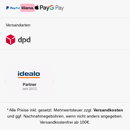
was du dir für dein Baby wünschst. Kombiniert
mit der Isofix-Base und der Möglichkeit, die
Schale auch auf einem Kinderwagen zu
befestigen, ist die COSMO 2.0 der perfekte
Versandarten
Begleiter für jedes Abenteuer, das du mit
deinem Baby erlebst. Entscheide dich für die
COSMO 2.0 und genieße die Gewissheit, dass
dein Baby immer bestens geschützt und
komfortabel aufgehoben ist.Technische
Daten:Maße ausgeklappter Bügel (L x B x H) 66
x 44 x 59 cm Maße runtergeklappter Bügel (L x
B x H) 72 x 44 x 37 cm Gewicht 3,2 kg nutzbar
bis 13 kg Lieferumfang: 1x Moon COSMO 2.0
black by AvionautNeugeboreneneinlage Moon
GmbHMaierhof
2 94167 Tettenweis GERMANY Phone/Servic
e: +49 8532-9243-25 // und oder Phone
(Zentrale): +49 8532-9243-0 e-mail:
info@moon-buggy.com // und oder
Service: service@moon-
buggy.com website: www.moon-buggy.com
* Alle Preise inkl. gesetzl. Mehrwertsteuer zzgl.
Versandkosten
und ggf. Nachnahmegebühren, wenn nicht anders angegeben.
Versandkostenfrei ab 100€.