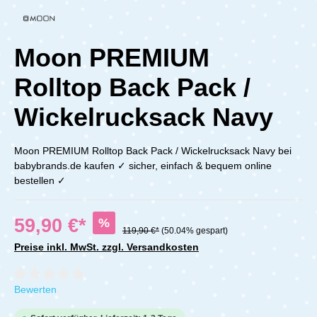
Moon PREMIUM
Rolltop Back Pack /
Wickelrucksack Navy
Moon PREMIUM Rolltop Back Pack / Wickelrucksack Navy bei
babybrands.de kaufen ✓ sicher, einfach & bequem online
bestellen ✓
59,90 €*
%
119,90 €*
(50.04% gespart)
Preise inkl. MwSt. zzgl. Versandkosten
Durchschnittliche Bewertung von 0 von 5 Sternen
Bewerten