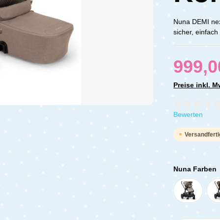
Nuna DEMI nex
sicher, einfac
999,0
Preise inkl. 
Durchschnittli
Bewerten
Versandferti
Nuna Farben