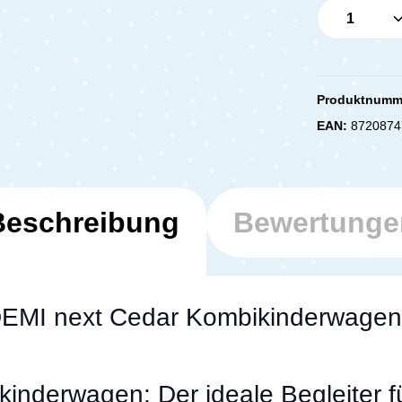
Produkt 
Produktnumm
EAN:
8720874
Beschreibung
Bewertunge
DEMI next Cedar Kombikinderwagen
nderwagen: Der ideale Begleiter f