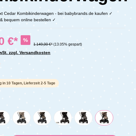
t Cedar Kombikinderwagen - bei babybrands.de kaufen ✓
h & bequem online bestellen ✓
0 €*
%
1.149,00 €*
(13.05% gespart)
MwSt. zzgl. Versandkosten
che Bewertung von 0 von 5 Sternen
g in 10 Tagen, Lieferzeit 2-5 Tage