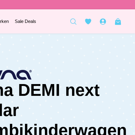
rken
Sale Deals
a DEMI next
dar
mbikinderwagen