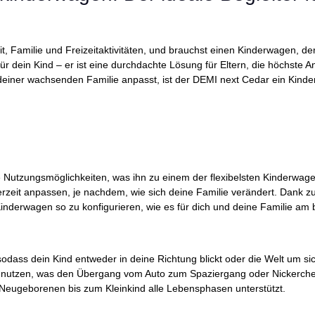
eit, Familie und Freizeitaktivitäten, und brauchst einen Kinderwagen, de
ür dein Kind – er ist eine durchdachte Lösung für Eltern, die höchste A
e deiner wachsenden Familie anpasst, ist der DEMI next Cedar ein Kinde
e Nutzungsmöglichkeiten, was ihn zu einem der flexibelsten Kinderwag
rzeit anpassen, je nachdem, wie sich deine Familie verändert. Dank z
nderwagen so zu konfigurieren, wie es für dich und deine Familie am 
 sodass dein Kind entweder in deine Richtung blickt oder die Welt um
h) nutzen, was den Übergang vom Auto zum Spaziergang oder Nickerch
Neugeborenen bis zum Kleinkind alle Lebensphasen unterstützt.