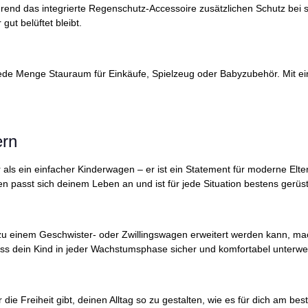
end das integrierte Regenschutz-Accessoire zusätzlichen Schutz bei 
 gut belüftet bleibt.
ede Menge Stauraum für Einkäufe, Spielzeug oder Babyzubehör. Mit eine
tern
 ein einfacher Kinderwagen – er ist ein Statement für moderne Eltern,
n passt sich deinem Leben an und ist für jede Situation bestens gerüs
zu einem Geschwister- oder Zwillingswagen erweitert werden kann, mac
ss dein Kind in jeder Wachstumsphase sicher und komfortabel unterweg
ie Freiheit gibt, deinen Alltag so zu gestalten, wie es für dich am b