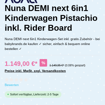
Nuna DEMI next 6in1
Kinderwagen Pistachio
inkl. Rider Board
Nuna DEMI next 6in1 Kinderwagen-Set inkl. gratis Zubehör - bei
babybrands.de kaufen ✓ sicher, einfach & bequem online
bestellen ✓
1.149,00 €*
%
1.149,95 €*
(0.08% gespart)
Preise inkl. MwSt. zzgl. Versandkosten
Durchschnittliche Bewertung von 0 von 5 Sternen
Bewerten
Sofort verfügbar, Lieferzeit: 2-5 Tage