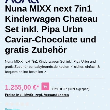
Nuna MIXX next 7in1
Kinderwagen Chateau
Set inkl. Pipa Urbn
Caviar-Chocolate und
gratis Zubehör
Nuna MIXX next 7in1 Kinderwagen Set inkl. Pipa Urbn und
gratis Zubehör bei babybrands.de kaufen ✓ sicher, einfach &
bequem online bestellen ✓
1.255,00 €*
%
1.295,00 €*
(3.09% gespart)
Preise inkl. MwSt. zzgl. Versandkosten
Durchschnittliche Bewertung von 0 von 5 Sternen
Bewerten