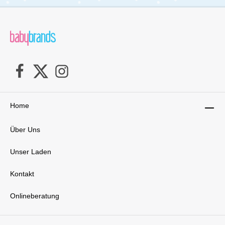
deinen kleinen Schatz genauso warm hält, wie
eine kuschlige Daunenfüllung, jedoch
gleichzeitig eine feuchtigkeitsabweisende
Eigenschaft mitbringt. So ist dein Liebling bei
Wind, Schnee und Regen bestens geschützt
und kuschlig eingepackt. In einem
Temperaturbereich zwischen 10°C bis -10°C
wird dein Kind wohlig warm gehalten.
Lieferumfang: 1x CYBEX Snogga Fußsack mit
farblich passender Hülle
Home
Über Uns
Unser Laden
Kontakt
Onlineberatung