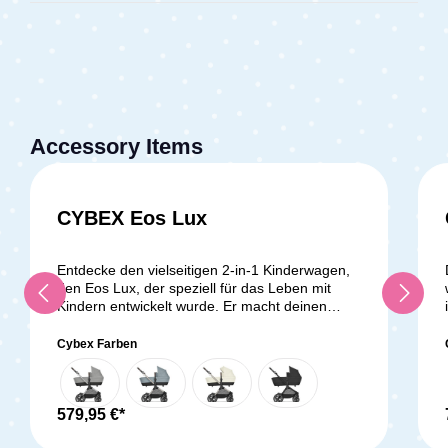
Accessory Items
CYBEX Eos Lux
Entdecke den vielseitigen 2-in-1 Kinderwagen,
den Eos Lux, der speziell für das Leben mit
Kindern entwickelt wurde. Er macht deinen
Alltag einfacher, damit du dich entspannen und
jeden Moment mit deinem Nachwuchs
Cybex Farben
genießen kannst.Beginne mit der Babywanne,
die von Geburt an Komfort und Schutz bietet.
Sobald dein Kind bereit ist, aufrecht zu sitzen,
kannst du die Wanne ganz einfach in einen
579,95 €*
bequemen Sitz umwandeln, der bis zum vierten