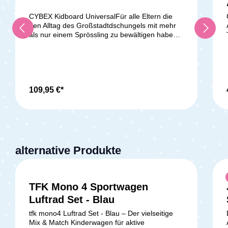
CYBEX Kidboard UniversalFür alle Eltern die
den Alltag des Großstadtdschungels mit mehr
als nur einem Sprössling zu bewältigen haben,
hat CYBEX jetzt ein tolles Kidboard entwickelt
um auch größeren kleinen Schätzen sicheren
Fahrspaß zu bereiten. Dabei kann das Board
ganz leicht am Kinderwagen befestigt werden
G
und bei Nichtgebrauch im Einkaufskorb verstaut
werden. Kompatibel mit den folgenden CYBEX
109,95 €*
Kinderwagen: Priam Balios S - Line Talos S -
Line Lieferumfang: 1x Kidboard Universal von
CYBEX in der Farbe Schwarz Achtung: Für
den e-Priam ist das Kidboard laut Hersteller
ungeeignet!
alternative Produkte
TFK Mono 4 Sportwagen
Luftrad Set - Blau
tfk mono4 Luftrad Set - Blau – Der vielseitige
Mix & Match Kinderwagen für aktive