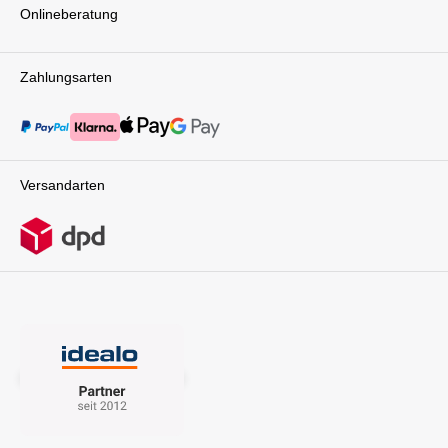
Onlineberatung
ebenfalls atmungsaktiv und unterstützt damit
eine angenehme Temperatur im Wageninneren.
Für zusätzlichen Komfort ist die zweifarbige
Sitzeinlage wendbar und kann bei Bedarf leicht
Zahlungsarten
entnommen und gereinigt werden. Die Top-
Features des tfk mono4 Luftrad Set - Blau im
Überblick: Mix & Match Design: Kombiniere
Rahmen, Verdeck und Zubehör nach deinen
Wünschen Ergonomische Liege- und Sitzfläche:
Für höchsten Komfort und eine gesunde
Versandarten
Sitzhaltung Patente Liege-Sitz-Einheit mit
Fußbrett: Ideal für entspannte Spaziergänge
und Nickerchen UV-Schutz 50+ Verdeck:
Schützt dein Kind zuverlässig vor Sonne, Wind
und Regen TÜV-geprüfte Sicherheit: Höchste
Sicherheitsstandards für ein beruhigtes
Fahrgefühl Großzügiger Stauraum: Genügend
Platz für Einkäufe, Spielzeug und mehr Leichter
Alurahmen und 12-Zoll Luft- oder
Luftkammerräder: Hohe Wendigkeit und
Stabilität in jeder Situation Neuer
Handbremshebel: Volle Kontrolle und sicheres
Parken Erweiterbares Verdeck mit
Lüftungsfenster: Für eine optimale
Luftzirkulation Wendbare, zweifarbige