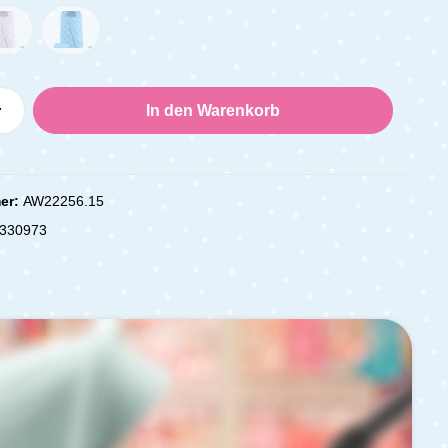
Anzahl: Gib den gewünschten Wert ein oder
In den Warenkorb
er:
AW22256.15
330973