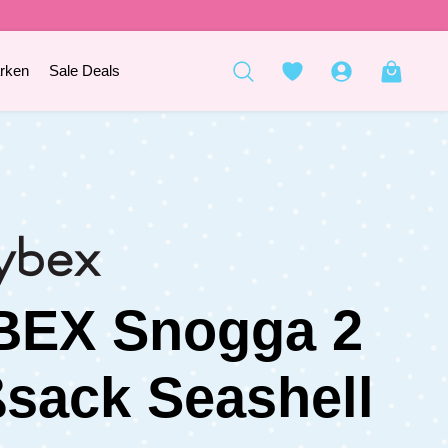
rken
Sale Deals
BEX Snogga 2
sack Seashell