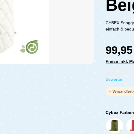
Bei
CYBEX Snogga 
einfach & bequ
99,95
Preise inkl. 
Durchschnittli
Bewerten
Versandferti
Cybex Farbe