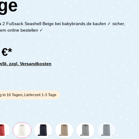
ge
2 Fußsack Seashell Beige bei babybrands.de kaufen ✓ sicher,
em online bestellen ✓
 €*
MwSt. zzgl. Versandkosten
che Bewertung von 0 von 5 Sternen
g in 10 Tagen, Lieferzeit 1-3 Tage
n