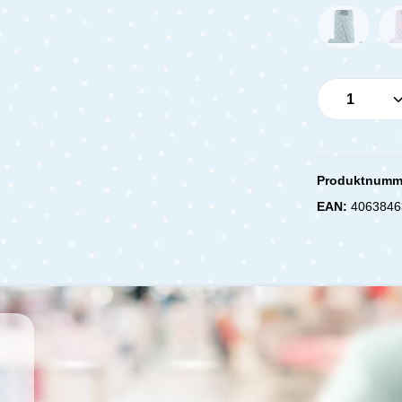
Produkt 
Produktnumm
EAN:
4063846