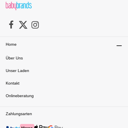
Details:ab Geburt bis 12 Monate ( max. 12
kg)Größe des Kindes: 40 - 75 cmGewicht 3,2
kgLieferumfang:1x Maxi Cosi CabrioFix i-
SizeSitzverkleinererSonnenverdeck
Home
Über Uns
Unser Laden
Kontakt
Onlineberatung
Zahlungsarten