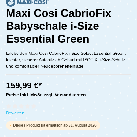
Maxi Cosi CabrioFix
Babyschale i-Size
Essential Green
Erlebe den Maxi-Cosi CabrioFix i-Size Select Essential Green:
leichter, sicherer Autositz ab Geburt mit ISOFIX, i-Size-Schutz
und komfortabler Neugeboreneneinlage.
159,99 €*
Preise inkl. MwSt. zzgl. Versandkosten
Durchschnittliche Bewertung von 0 von 5 Sternen
Bewerten
Dieses Produkt ist erhältlich ab 31. August 2026