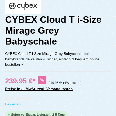
CYBEX Cloud T i-Size
Mirage Grey
Babyschale
CYBEX Cloud T i-Size Mirage Grey Babyschale bei
babybrands.de kaufen ✓ sicher, einfach & bequem online
bestellen ✓
239,95 €*
%
249,95 €*
(4% gespart)
Preise inkl. MwSt. zzgl. Versandkosten
Durchschnittliche Bewertung von 0 von 5 Sternen
Bewerten
Sofort verfügbar, Lieferzeit: 2-5 Tage