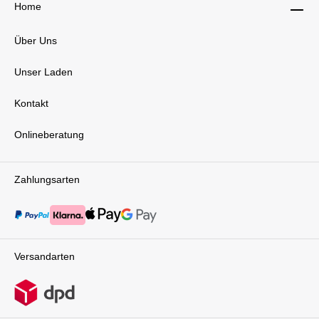
Home
sorgt, dass die Basis fest im Fahrzeug
verankert ist. Im Falle eines Unfalls verhindert
er eine gefährliche Vorwärtsdrehung des Sitzes
Über Uns
und sorgt für zusätzliche Stabilität. Diese
Sicherheitsvorkehrungen machen die Base T zu
Unser Laden
einem unverzichtbaren Zubehör für den
Transport deines Kindes.Cloud T i-Size:
Babyschale mit innovativen FeaturesIn
Kontakt
Kombination mit der Cloud T i-Size entfaltet die
Base T ihre volle Funktionalität. Die Babyschale
Onlineberatung
ist ab Geburt geeignet und bietet deinem Baby
dank der ergonomischen Liegeposition
höchsten Komfort – auch auf längeren Fahrten.
Der Drehmechanismus der Base erleichtert
Zahlungsarten
nicht nur das Anschnallen, sondern sorgt auch
für einen angenehmen Alltag, da du dein Baby
stressfrei ein- und ausladen kannst.Sirona T i-
Size: Mitwachsende Sicherheit und
FlexibilitätDer Kindersitz Sirona T i-Size ergänzt
das System perfekt, sobald dein Kind aus der
Versandarten
Babyschale herausgewachsen ist. Mit der Base
T kannst du den Sitz sowohl rückwärts- als
auch vorwärtsgerichtet nutzen – je nach Alter
und Größe deines Kindes.
Rückwärtsgerichtetes Fahren wird bis zu einem