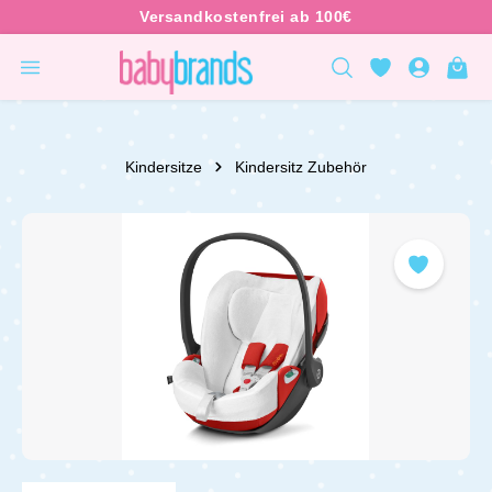
inhalt springen
Kindersitze
Kindersitz Zubehör