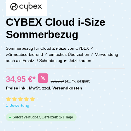
CYBEX Cloud i-Size
Sommerbezug
Sommerbezug für Cloud Z i-Size von CYBEX ✓
wärmeabsorbierend ✓ einfaches Überziehen ✓ Verwendung
auch als Ersatz- / Schonbezug ► Jetzt kaufen
34,95 €*
%
59,95 €*
(41.7% gespart)
Preise inkl. MwSt. zzgl. Versandkosten
Durchschnittliche Bewertung von 5 von 5 Sternen
1 Bewertung
Sofort verfügbar, Lieferzeit: 1-3 Tage