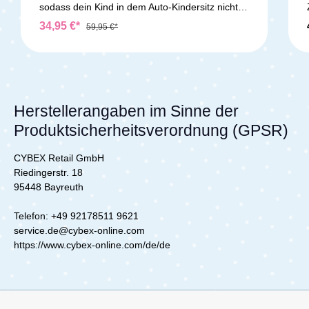
sodass dein Kind in dem Auto-Kindersitz nicht
so schnell schwitzt. Alternativ kannst du ihn
34,95 €*
59,95 €*
auch als Ersatz- oder Schonbezug verwenden.
Material: 85 % Baumwolle, 15 % Polyester,
waschbar bei 30° C Farbe: weiß Lieferumfang:
1x Sommerbezug für Cybex Cloud i-Size Der
Kindersitz ist NICHT im Lieferumfang enthalten.
Herstellerangaben im Sinne der
Produktsicherheitsverordnung (GPSR)
CYBEX Retail GmbH
Riedingerstr. 18
95448 Bayreuth
Telefon: +49 92178511 9621
service.de@cybex-online.com
https://www.cybex-online.com/de/de