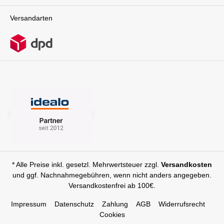
next sowohl in der Stadt als auch in der Natur
zu einem zuverlässigen Begleiter. Der Wagen
Versandarten
lässt sich leicht manövrieren und bleibt auch auf
schwierigem Untergrund stabil und
sicher. Durchdachte Details für mehr
BequemlichkeitDer Nuna DEMI next punktet
nicht nur in Sachen Sicherheit und Komfort,
sondern auch mit praktischen Funktionen, die
dir den Alltag erleichtern. Das
wasserabweisende Verdeck mit UV-Schutz 50+
schützt dein Kind vor Sonne und Regen,
während das integrierte Regenschutz-
Accessoire zusätzlichen Schutz bei schlechtem
Wetter bietet. Das Mesh-Fenster im Verdeck
sorgt für eine optimale Luftzirkulation, damit
dein Kind immer gut belüftet bleibt. Der riesige
Einkaufskorb unter dem Kinderwagen bietet dir
jede Menge Stauraum für Einkäufe, Spielzeug
* Alle Preise inkl. gesetzl. Mehrwertsteuer zzgl.
Versandkosten
oder Babyzubehör. Mit einer Tragkraft von bis
und ggf. Nachnahmegebühren, wenn nicht anders angegeben.
zu 10 kg ist er extrem belastbar und ermöglicht
Versandkostenfrei ab 100€.
dir, alles Wichtige griffbereit zu haben. Ein
treuer Begleiter für moderne Eltern Der Nuna
DEMI next Kombikinderwagen ist weit mehr als
Impressum
Datenschutz
Zahlung
AGB
Widerrufsrecht
ein einfacher Kinderwagen – er ist ein
Cookies
Statement für moderne Eltern, die Wert auf