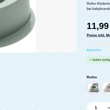
Rotho Kinderto
bei babybrands
11,99
Preise inkl. 
Durchschnittli
Bewerten
Sofort verfüg
Rotho
Produkt 