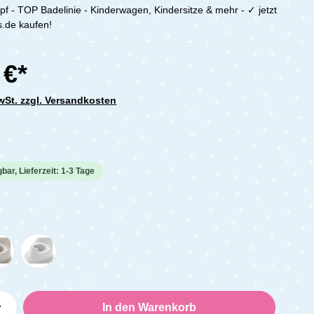
pf - TOP Badelinie - Kinderwagen, Kindersitze & mehr - ✓ jetzt
.de kaufen!
 €*
MwSt. zzgl. Versandkosten
che Bewertung von 0 von 5 Sternen
bar, Lieferzeit: 1-3 Tage
Anzahl: Gib den gewünschten Wert ein oder
In den Warenkorb