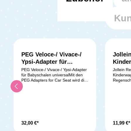
Kun
PEG Veloce-/ Vivace-/
Jollei
Ypsi-Adapter für
Kinde
Babyschalen universal
PEG Veloce-/ Vivace-/ Ypsi-Adapter
Jollein R
für Babyschalen universalMit den
Kinderwag
PEG Adapters for Car Seat wird die
Regensch
nahtlose Integration deiner Auto-
Kinderwag
Babyschale eines anderen
Regenschu
Herstellers auf einem
plötzlich
PEGWagengestell zum Kinderspiel!
vorbereit
Diese zugelassenen Adapter
besteht a
eröffnen dir die Möglichkeit,
passt mit
Kindersitze anderer Hersteller
75 x 35 c
sicher und einfach auf dem PEG
Standardg
32,00 €*
11,99 €*
Wagengestell zu befestigen. Dies
kannst Du