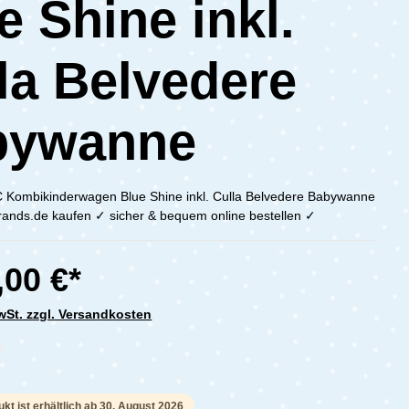
e Shine inkl.
la Belvedere
bywanne
 Kombikinderwagen Blue Shine inkl. Culla Belvedere Babywanne
brands.de kaufen ✓ sicher & bequem online bestellen ✓
,00 €*
MwSt. zzgl. Versandkosten
che Bewertung von 0 von 5 Sternen
kt ist erhältlich ab 30. August 2026