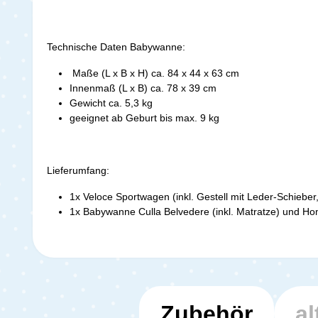
Technische Daten Babywanne:
Maße (L x B x H) ca. 84 x 44 x 63 cm
Innenmaß (L x B) ca. 78 x 39 cm
Gewicht ca. 5,3 kg
geeignet ab Geburt bis max. 9 kg
Lieferumfang:
1x Veloce Sportwagen (inkl. Gestell mit Leder-Schiebe
1x Babywanne Culla Belvedere (inkl. Matratze) und H
Zubehör
al