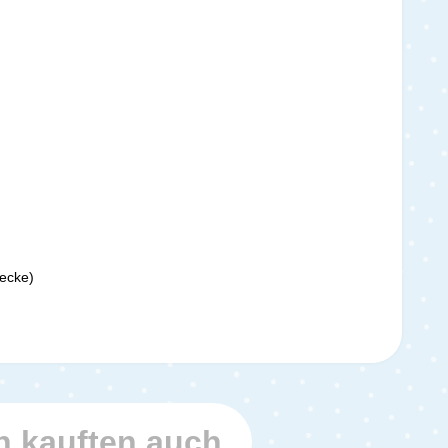
decke)
 kauften auch