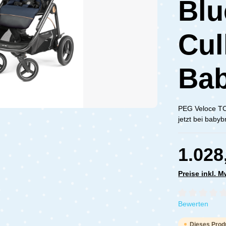
Blu
Cul
Ba
PEG Veloce TC
jetzt bei baby
1.028
Preise inkl. 
Durchschnittli
Bewerten
Dieses Produ