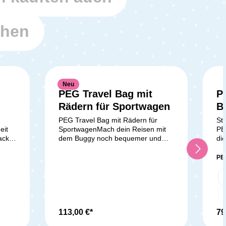
ehen
Neu
PEG Travel Bag mit
P
Rädern für Sportwagen
B
PEG Travel Bag mit Rädern für
St
eit
SportwagenMach dein Reisen mit
PE
ack,
dem Buggy noch bequemer und
di
le
sorgloser mit der Stroller Travel Bag
die
with Wheels von PEG! Diese
le
PE
praktische Reisetasche ist ein
ver
unverzichtbares Accessoire für
un
Eltern, die ständig unterwegs sind.
Le
Sie bietet nicht nur einen
ein
nd
zuverlässigen Schutz für deinen
ges
 und
Buggy, wenn er gerade nicht im
ei
113,00 €*
79
o
Einsatz ist, sondern verleiht auch
Wi