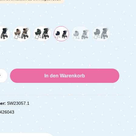
Anzahl: Gib den gewünschten Wert ein oder
In den Warenkorb
er:
SW23057.1
426043