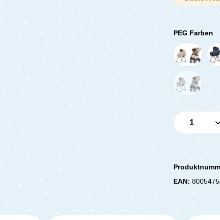
PEG Farben
Produkt 
Produktnumm
EAN:
8005475