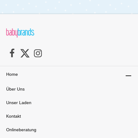
von ca. 6 cm passt sie ideal in jeden Bollerwagen.
Handgefertigt in Deutschland und geprüft nach OEKO-
TEX Standard 100, ist die Matratze frei von
Schadstoffen und sorgt für sicheren, gesunden
Schlaf.Lieferumfang:1x Julius Zöllner
Bollerwagenmatratze Dr. Lübbe Premium 75x40 cm
Home
Über Uns
Unser Laden
Kontakt
Onlineberatung