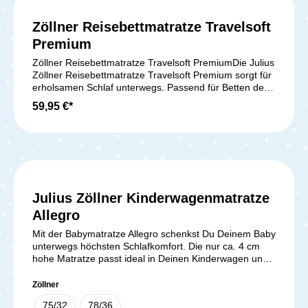
Zöllner Reisebettmatratze Travelsoft
Premium
Zöllner Reisebettmatratze Travelsoft PremiumDie Julius
Zöllner Reisebettmatratze Travelsoft Premium sorgt für
erholsamen Schlaf unterwegs. Passend für Betten der
Größe 120 x 60 cm, kommt sie mit einer praktischen
59,95 €*
Trage- und Aufbewahrungstasche. Der
schadstoffgeprüfte PU-Markenschaum mit vertikalen
Lüftungskanälen garantiert ein optimales Schlafklima.
Der abnehmbare Funktionsbezug Baby Fresh & Dry
schützt vor Feuchtigkeit und kann bei 40°C gewaschen
werden. Ideal für Allergiker, bietet diese Matratze
höchsten Komfort und Hygiene – perfekt für deinen
Julius Zöllner Kinderwagenmatratze
kleinen Schatz, sowohl zu Hause als auch auf
Reisen.Lieferumfang:1x Zöllner Reisebettmatratze
Allegro
Travelsoft Premium
Mit der Babymatratze Allegro schenkst Du Deinem Baby
unterwegs höchsten Schlafkomfort. Die nur ca. 4 cm
hohe Matratze passt ideal in Deinen Kinderwagen und
sorgt für sehr gute Liegeeigenschaften. Der
hochwertige Softschaumkern unterstützt den kleinen
Zöllner
Körper optimal und bietet gleichzeitig ein angenehm
75/32
78/36